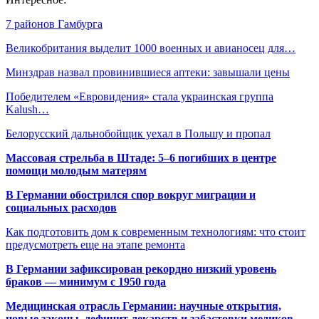
7 районов Гамбурга
Великобритания выделит 1000 военных и авианосец для…
Минздрав назвал провинившиеся аптеки: завышали цены
Победителем «Евровидения» стала украинская группа
Kalush…
Белорусский дальнобойщик уехал в Польшу и пропал
Массовая стрельба в Штаде: 5–6 погибших в центре
помощи молодым матерям
В Германии обострился спор вокруг миграции и
социальных расходов
Как подготовить дом к современным технологиям: что стоит
предусмотреть еще на этапе ремонта
В Германии зафиксирован рекордно низкий уровень
браков — минимум с 1950 года
Медицинская отрасль Германии: научные открытия,
новые законы, дефицит лекарств и забастовки медиков