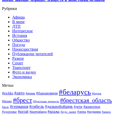
Рубрики
Афиша
В мире
ДТП
Интересное
История
Общество
Погода
Происшествия
Публикации читателей
Разное
Спорт
Транспорт
Фото и видео
Экономика
Метки
#беларусь
#авто
#барановичи
#tochka
#армия
#берёза
#брест
#брестская_область
#бизнес
#брестская_крепость
#гибель
#дальнобойщик
#германия
#дети
#животное
#вело
#кража
#китай
#здоровье
#литва
#медицина
#контрабанда
#курс_валют
#минск