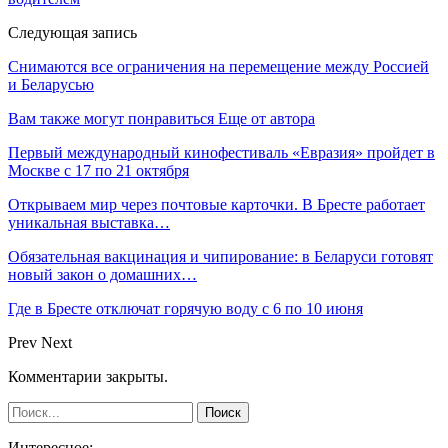
Следующая запись
Снимаются все ограничения на перемещение между Россией
и Беларусью
Вам также могут понравиться
Еще от автора
Первый международный кинофестиваль «Евразия» пройдет в
Москве с 17 по 21 октября
Открываем мир через почтовые карточки. В Бресте работает
уникальная выставка…
Обязательная вакцинация и чипирование: в Беларуси готовят
новый закон о домашних…
Где в Бресте отключат горячую воду с 6 по 10 июня
Prev
Next
Комментарии закрыты.
Интересное: