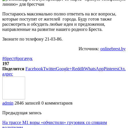
Постараюсь максимально полно ответить на все вопросы,
которые поступят от жителей города. Буду готов также
рассмотреть и обсудить любые идеи и предложения,
направленные на развитие нашего родного Бреста.
Звоните по телефону 21-03-86.
Источник:
onlinebrest.by
#брест
#рогачук
197
Поделится
Facebook
Twitter
Google+
ReddIt
WhatsApp
Pinterest
Эл.
адрес
admin
2846 записей
0 комментариев
Предыдущая запись
На трассе М1 воры «обчистили» грузовик со спящим
водителем