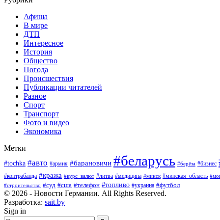
Афиша
В мире
ДТП
Интересное
История
Общество
Погода
Происшествия
Публикации читателей
Разное
Спорт
Транспорт
Фото и видео
Экономика
Метки
#беларусь
#авто
#барановичи
#tochka
#армия
#бизнес
#берёза
#кража
#литва
#медицина
#минская_область
#контрабанда
#курс_валют
#минск
#мо
#суд
#сша
#телефон
#топливо
#футбол
#украина
#строительство
© 2026 - Новости Германии. All Rights Reserved.
Разработка:
sait.by
Sign in