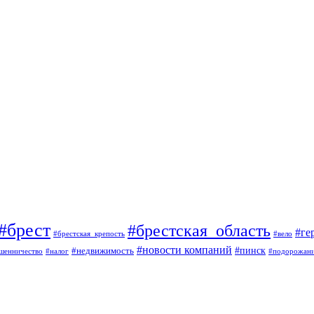
#брест
#брестская_область
#ге
#брестская_крепость
#вело
#новости компаний
#пинск
#недвижимость
шенничество
#налог
#подорожан