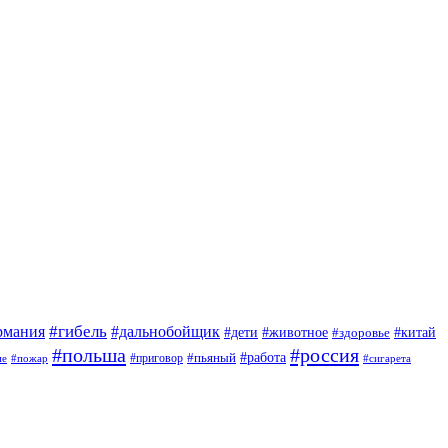
#гибель
#дальнобойщик
рмания
#дети
#животное
#китай
#здоровье
#польша
#россия
#работа
#приговор
#пьяный
ие
#пожар
#сигарета