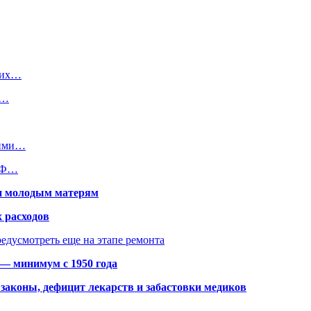
ких…
х…
кими…
 РФ…
щи молодым матерям
 расходов
едусмотреть еще на этапе ремонта
 — минимум с 1950 года
законы, дефицит лекарств и забастовки медиков