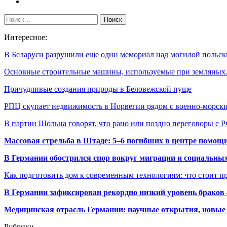
Интересное:
В Беларуси разрушили еще один мемориал над могилой польс
Основные строительные машины, используемые при земляны
Причудливые создания природы в Беловежской пуще
РПЦ скупает недвижимость в Норвегии рядом с военно-морс
В партии Шольца говорят, что рано или поздно переговоры с
Массовая стрельба в Штаде: 5–6 погибших в центре помо
В Германии обострился спор вокруг миграции и социальных
Как подготовить дом к современным технологиям: что стоит пр
В Германии зафиксирован рекордно низкий уровень браков
Медицинская отрасль Германии: научные открытия, новые 
Рубрики