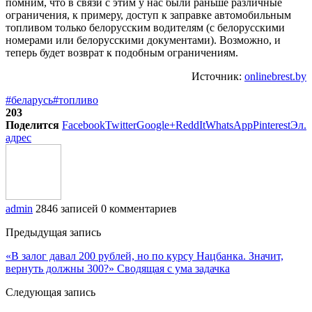
помним, что в связи с этим у нас были раньше различные
ограничения, к примеру, доступ к заправке автомобильным
топливом только белорусским водителям (с белорусскими
номерами или белорусскими документами). Возможно, и
теперь будет возврат к подобным ограничениям.
Источник:
onlinebrest.by
#беларусь
#топливо
203
Поделится
Facebook
Twitter
Google+
ReddIt
WhatsApp
Pinterest
Эл.
адрес
admin
2846 записей
0 комментариев
Предыдущая запись
«В залог давал 200 рублей, но по курсу Нацбанка. Значит,
вернуть должны 300?» Сводящая с ума задачка
Следующая запись