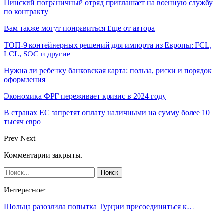
Пинский пограничный отряд приглашает на военную службу
по контракту
Вам также могут понравиться
Еще от автора
ТОП-9 контейнерных решений для импорта из Европы: FCL,
LCL, SOC и другие
Нужна ли ребенку банковская карта: польза, риски и порядок
оформления
Экономика ФРГ переживает кризис в 2024 году
В странах ЕС запретят оплату наличными на сумму более 10
тысяч евро
Prev
Next
Комментарии закрыты.
Интересное:
Шольца разозлила попытка Турции присоединиться к…