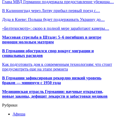
Глава МВД Германии поддержала предоставление убежища…
В Калининград через Литву прибыл первый поезд с…
Дуда в Киеве: Польша будет поддерживать Украину до…
«Белтехосмотр»: скоро в полной мере заработают камеры…
Массовая стрельба в Штаде: 5–6 погибших в центре
помощи молодым матерям
В Германии обострился спор вокруг миграции и
социальных расходов
Как подготовить дом к современным технологиям: что стоит
предусмотреть еще на этапе ремонта
В Германии зафиксирован рекордно низкий уровень
браков — минимум с 1950 года
Медицинская отрасль Германии: научные открытия,
новые законы, дефицит лекарств и забастовки медиков
Рубрики
Афиша