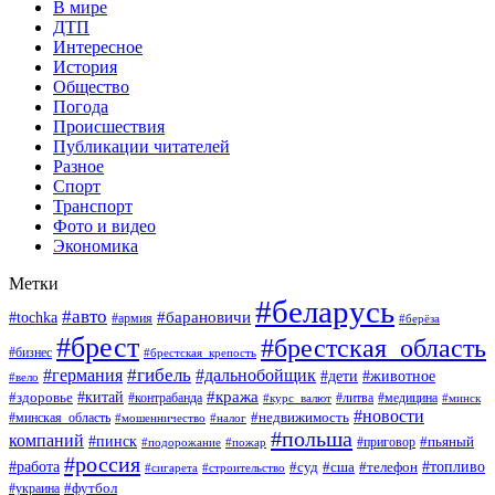
В мире
ДТП
Интересное
История
Общество
Погода
Происшествия
Публикации читателей
Разное
Спорт
Транспорт
Фото и видео
Экономика
Метки
#беларусь
#авто
#барановичи
#tochka
#армия
#берёза
#брест
#брестская_область
#бизнес
#брестская_крепость
#гибель
#дальнобойщик
#германия
#дети
#животное
#вело
#кража
#китай
#здоровье
#литва
#медицина
#контрабанда
#курс_валют
#минск
#новости
#минская_область
#недвижимость
#мошенничество
#налог
#польша
компаний
#пинск
#приговор
#пьяный
#подорожание
#пожар
#россия
#работа
#суд
#сша
#телефон
#топливо
#сигарета
#строительство
#футбол
#украина