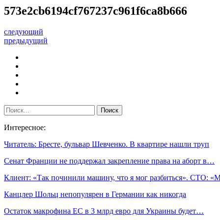
573e2cb6194cf767237c961f6ca8b666
следующий
предыдущий
Интересное:
Читатель: Бресте, бульвар Шевченко. В квартире нашли труп
Сенат Франции не поддержал закрепление права на аборт в…
Клиент: «Так починили машину, что я мог разбиться». СТО: 
Канцлер Шольц непопулярен в Германии как никогда
Остаток макрофина ЕС в 3 млрд евро для Украины будет…