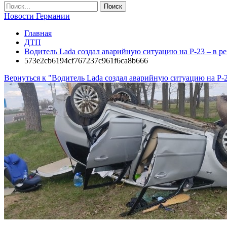
Новости Германии
Главная
ДТП
Водитель Lada создал аварийную ситуацию на Р-23 – в ре
573e2cb6194cf767237c961f6ca8b666
Вернуться к "Водитель Lada создал аварийную ситуацию на Р-23