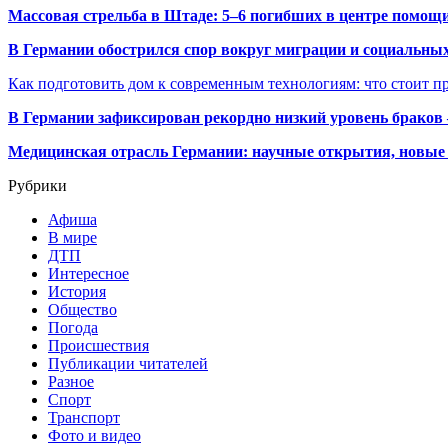
Массовая стрельба в Штаде: 5–6 погибших в центре помо
В Германии обострился спор вокруг миграции и социальных
Как подготовить дом к современным технологиям: что стоит пр
В Германии зафиксирован рекордно низкий уровень браков
Медицинская отрасль Германии: научные открытия, новые 
Рубрики
Афиша
В мире
ДТП
Интересное
История
Общество
Погода
Происшествия
Публикации читателей
Разное
Спорт
Транспорт
Фото и видео