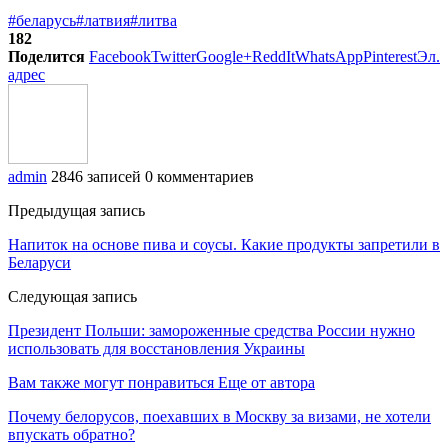
#беларусь
#латвия
#литва
182
Поделится
Facebook
Twitter
Google+
ReddIt
WhatsApp
Pinterest
Эл.
адрес
admin
2846 записей
0 комментариев
Предыдущая запись
Напиток на основе пива и соусы. Какие продукты запретили в
Беларуси
Следующая запись
Президент Польши: замороженные средства России нужно
использовать для восстановления Украины
Вам также могут понравиться
Еще от автора
Почему белорусов, поехавших в Москву за визами, не хотели
впускать обратно?