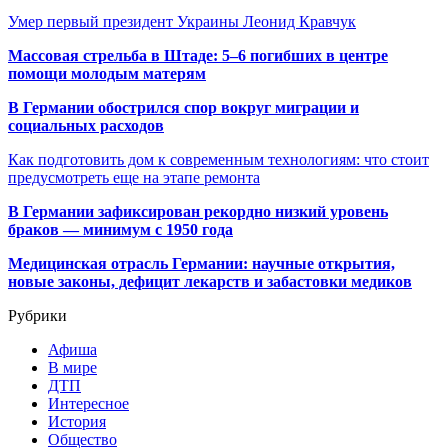
Умер первый президент Украины Леонид Кравчук
Массовая стрельба в Штаде: 5–6 погибших в центре
помощи молодым матерям
В Германии обострился спор вокруг миграции и
социальных расходов
Как подготовить дом к современным технологиям: что стоит
предусмотреть еще на этапе ремонта
В Германии зафиксирован рекордно низкий уровень
браков — минимум с 1950 года
Медицинская отрасль Германии: научные открытия,
новые законы, дефицит лекарств и забастовки медиков
Рубрики
Афиша
В мире
ДТП
Интересное
История
Общество