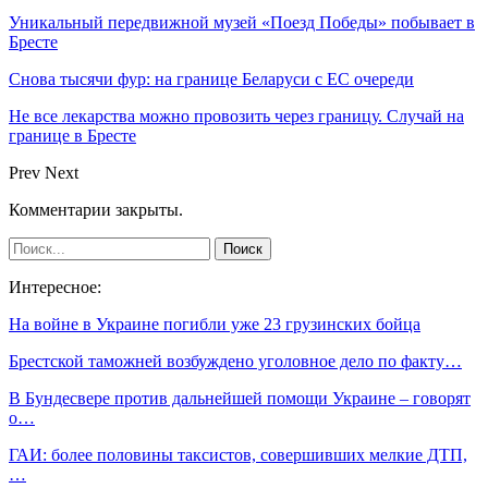
Уникальный передвижной музей «Поезд Победы» побывает в
Бресте
Снова тысячи фур: на границе Беларуси с ЕС очереди
Не все лекарства можно провозить через границу. Случай на
границе в Бресте
Prev
Next
Комментарии закрыты.
Интересное:
На войне в Украине погибли уже 23 грузинских бойца
Брестской таможней возбуждено уголовное дело по факту…
В Бундесвере против дальнейшей помощи Украине – говорят
о…
ГАИ: более половины таксистов, совершивших мелкие ДТП,
…