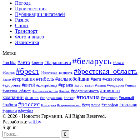
Погода
Происшествия
Публикации читателей
Разное
Спорт
Транспорт
Фото и видео
Экономика
Метки
#беларусь
#авто
#барановичи
#tochka
#армия
#берёза
#брест
#брестская_область
#бизнес
#брестская_крепость
#гибель
#дальнобойщик
#германия
#дети
#животное
#вело
#кража
#китай
#здоровье
#литва
#медицина
#контрабанда
#курс_валют
#минск
#новости
#минская_область
#недвижимость
#мошенничество
#налог
#польша
компаний
#пинск
#приговор
#пьяный
#подорожание
#пожар
#россия
#работа
#суд
#сша
#телефон
#топливо
#сигарета
#строительство
#футбол
#украина
© 2026 - Новости Германии. All Rights Reserved.
Разработка:
sait.by
Sign in