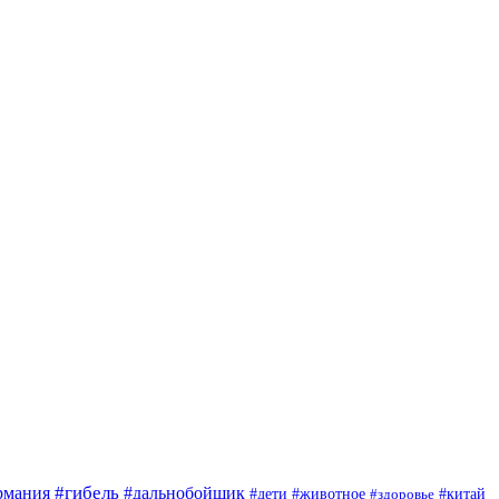
#гибель
#дальнобойщик
рмания
#дети
#животное
#китай
#здоровье