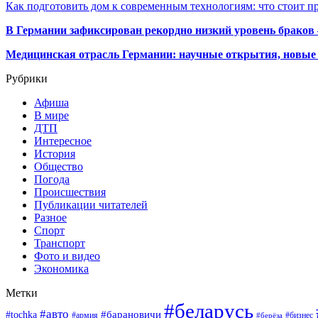
Как подготовить дом к современным технологиям: что стоит пр
В Германии зафиксирован рекордно низкий уровень браков
Медицинская отрасль Германии: научные открытия, новые 
Рубрики
Афиша
В мире
ДТП
Интересное
История
Общество
Погода
Происшествия
Публикации читателей
Разное
Спорт
Транспорт
Фото и видео
Экономика
Метки
#беларусь
#авто
#барановичи
#tochka
#армия
#бизнес
#берёза