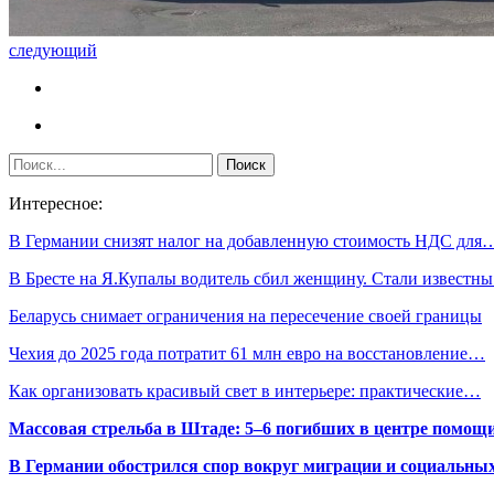
следующий
Интересное:
В Германии снизят налог на добавленную стоимость НДС для
В Бресте на Я.Купалы водитель сбил женщину. Стали известн
Беларусь снимает ограничения на пересечение своей границы
Чехия до 2025 года потратит 61 млн евро на восстановление…
Как организовать красивый свет в интерьере: практические…
Массовая стрельба в Штаде: 5–6 погибших в центре помо
В Германии обострился спор вокруг миграции и социальных