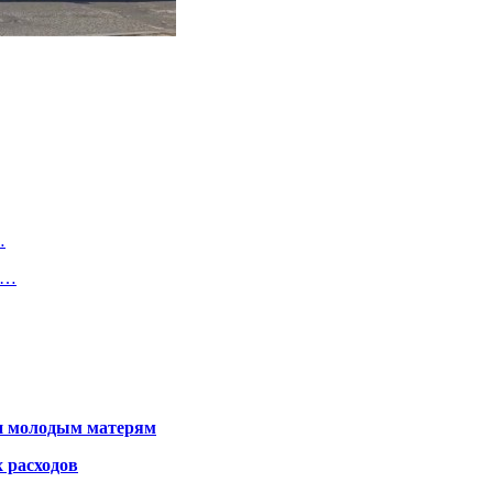
…
ы…
щи молодым матерям
 расходов