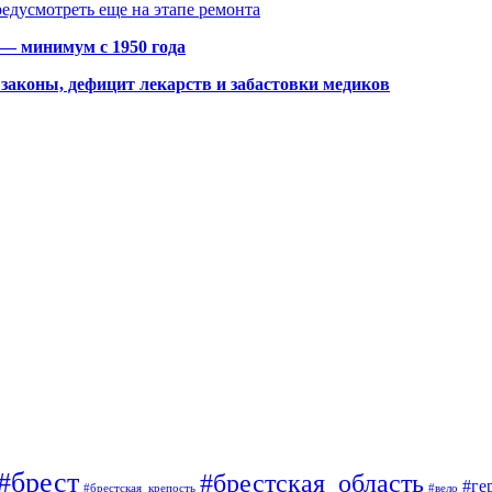
едусмотреть еще на этапе ремонта
 — минимум с 1950 года
законы, дефицит лекарств и забастовки медиков
#брест
#брестская_область
#ге
#брестская_крепость
#вело