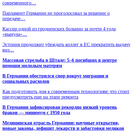
современного…
Парламент Германии не проголосовал за решение о
передаче…
Кассир одной из гродненских больниц за почти 4 года
«вынула»…
Эстония продолжит убеждать коллег в ЕС прекратить выдачу
виз…
Массовая стрельба в Штаде: 5–6 погибших в центре
помощи молодым матерям
В Германии обострился спор вокруг миграции и
социальных расходов
Как подготовить дом к современным технологиям: что стоит
предусмотреть еще на этапе ремонта
В Германии зафиксирован рекордно низкий уровень
браков — минимум с 1950 года
Медицинская отрасль Германии: научные открытия,
новые законы, дефицит лекарств и забастовки медиков