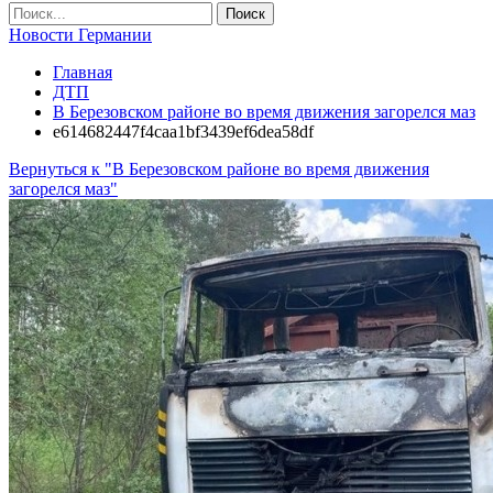
Новости Германии
Главная
ДТП
В Березовском районе во время движения загорелся маз
e614682447f4caa1bf3439ef6dea58df
Вернуться к "В Березовском районе во время движения
загорелся маз"