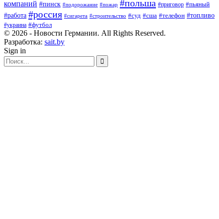
#польша
компаний
#пинск
#приговор
#пьяный
#подорожание
#пожар
#россия
#работа
#суд
#сша
#телефон
#топливо
#сигарета
#строительство
#футбол
#украина
© 2026 - Новости Германии. All Rights Reserved.
Разработка:
sait.by
Sign in