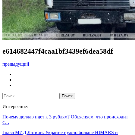
e614682447f4caa1bf3439ef6dea58df
предыдущий
Интересное:
Почему доллар идет к 3 рублям? Объясняем, что происходит
с…
Глава МИД Латвии: Украине нужно больше HIMARS и