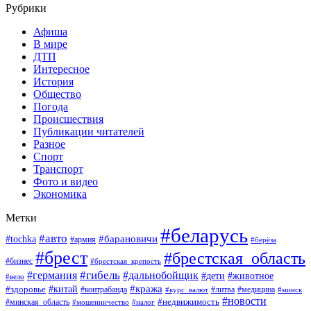
Рубрики
Афиша
В мире
ДТП
Интересное
История
Общество
Погода
Происшествия
Публикации читателей
Разное
Спорт
Транспорт
Фото и видео
Экономика
Метки
#беларусь
#авто
#барановичи
#tochka
#армия
#берёза
#брест
#брестская_область
#бизнес
#брестская_крепость
#гибель
#дальнобойщик
#германия
#дети
#животное
#вело
#кража
#китай
#здоровье
#литва
#медицина
#контрабанда
#курс_валют
#минск
#новости
#минская_область
#недвижимость
#мошенничество
#налог