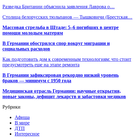
Разведка Британии объяснила заявления Лаврова о…
Столица белорусских тюльпанов — Тышковичи (Брестская…
Массовая стрельба в Штаде: 5–6 погибших в центре
помощи молодым матерям
В Германии обострился спор вокруг миграции и
социальных расходов
Как подготовить дом к современным технологиям: что стоит
предусмотреть еще на этапе ремонта
В Германии зафиксирован рекордно низкий уровень
браков — минимум с 1950 года
Медицинская отрасль Германии: научные открытия,
новые законы, дефицит лекарств и забастовки медиков
Рубрики
Афиша
В мире
ДТП
Интересное