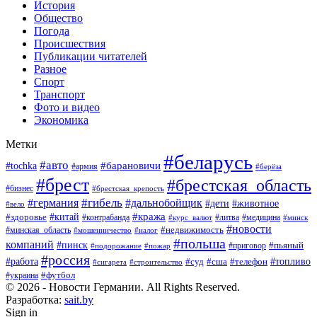
История
Общество
Погода
Происшествия
Публикации читателей
Разное
Спорт
Транспорт
Фото и видео
Экономика
Метки
#беларусь
#авто
#барановичи
#tochka
#армия
#берёза
#брест
#брестская_область
#бизнес
#брестская_крепость
#гибель
#дальнобойщик
#германия
#дети
#животное
#вело
#кража
#китай
#здоровье
#литва
#медицина
#контрабанда
#курс_валют
#минск
#новости
#минская_область
#недвижимость
#мошенничество
#налог
#польша
компаний
#пинск
#приговор
#пьяный
#подорожание
#пожар
#россия
#работа
#суд
#сша
#телефон
#топливо
#сигарета
#строительство
#футбол
#украина
© 2026 - Новости Германии. All Rights Reserved.
Разработка:
sait.by
Sign in