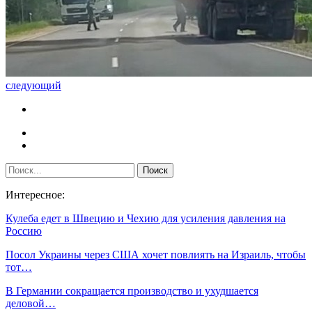
следующий
Интересное:
Кулеба едет в Швецию и Чехию для усиления давления на
Россию
Посол Украины через США хочет повлиять на Израиль, чтобы
тот…
В Германии сокращается производство и ухудшается
деловой…