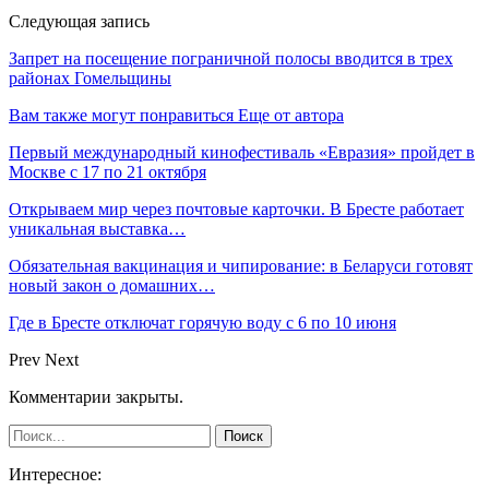
Следующая запись
Запрет на посещение пограничной полосы вводится в трех
районах Гомельщины
Вам также могут понравиться
Еще от автора
Первый международный кинофестиваль «Евразия» пройдет в
Москве с 17 по 21 октября
Открываем мир через почтовые карточки. В Бресте работает
уникальная выставка…
Обязательная вакцинация и чипирование: в Беларуси готовят
новый закон о домашних…
Где в Бресте отключат горячую воду с 6 по 10 июня
Prev
Next
Комментарии закрыты.
Интересное: