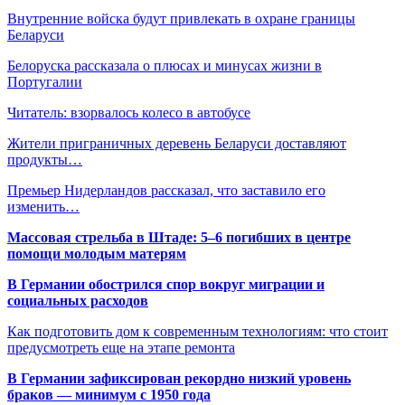
Внутренние войска будут привлекать в охране границы
Беларуси
Белоруска рассказала о плюсах и минусах жизни в
Португалии
Читатель: взорвалось колесо в автобусе
Жители приграничных деревень Беларуси доставляют
продукты…
Премьер Нидерландов рассказал, что заставило его
изменить…
Массовая стрельба в Штаде: 5–6 погибших в центре
помощи молодым матерям
В Германии обострился спор вокруг миграции и
социальных расходов
Как подготовить дом к современным технологиям: что стоит
предусмотреть еще на этапе ремонта
В Германии зафиксирован рекордно низкий уровень
браков — минимум с 1950 года