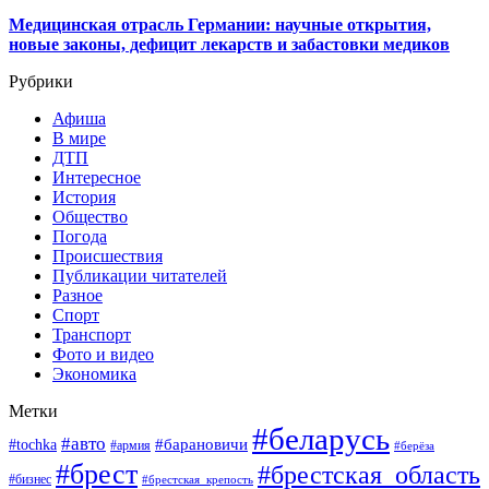
Медицинская отрасль Германии: научные открытия,
новые законы, дефицит лекарств и забастовки медиков
Рубрики
Афиша
В мире
ДТП
Интересное
История
Общество
Погода
Происшествия
Публикации читателей
Разное
Спорт
Транспорт
Фото и видео
Экономика
Метки
#беларусь
#авто
#барановичи
#tochka
#армия
#берёза
#брест
#брестская_область
#бизнес
#брестская_крепость