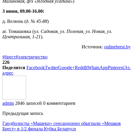
Малиновая, ф/х «Ягодная усадьба»
)
3 июня, 09.00-16.00:
д. Велюнь (
д. № 45-88
)
аг. Томашовка (у
л. Садовая, ул. Полевая, ул. Новая, ул.
Центральная, 1-21
).
Источник:
onlinebrest.by
#брест
#электричество
226
Поделится
Facebook
Twitter
Google+
ReddIt
WhatsApp
Pinterest
Эл.
адрес
admin
2846 записей
0 комментариев
Предыдущая запись
Гандболисты «Машеки» сенсационно обыграли «Мешков
Брест» в 1/2 финала Кубка Беларуси