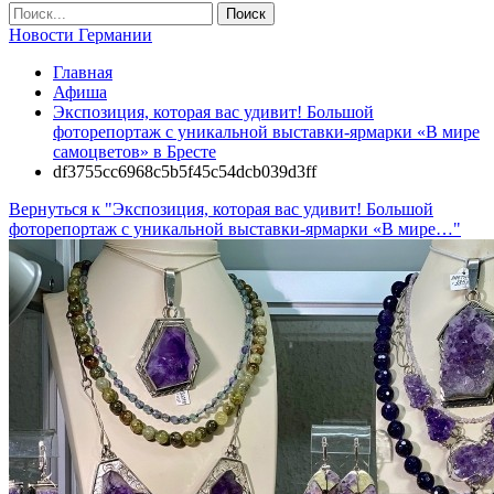
Новости Германии
Главная
Афиша
Экспозиция, которая вас удивит! Большой
фоторепортаж с уникальной выставки-ярмарки «В мире
самоцветов» в Бресте
df3755cc6968c5b5f45c54dcb039d3ff
Вернуться к "Экспозиция, которая вас удивит! Большой
фоторепортаж с уникальной выставки-ярмарки «В мире…"