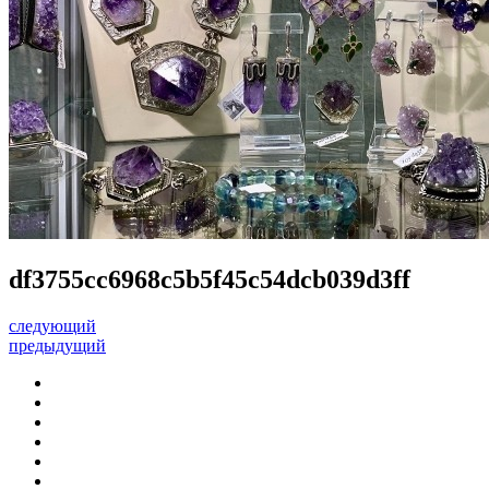
df3755cc6968c5b5f45c54dcb039d3ff
следующий
предыдущий