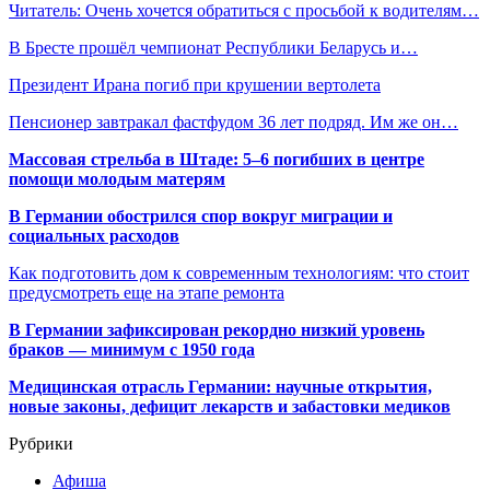
Читатель: Очень хочется обратиться с просьбой к водителям…
В Бресте прошёл чемпионат Республики Беларусь и…
Президент Ирана погиб при крушении вертолета
Пенсионер завтракал фастфудом 36 лет подряд. Им же он…
Массовая стрельба в Штаде: 5–6 погибших в центре
помощи молодым матерям
В Германии обострился спор вокруг миграции и
социальных расходов
Как подготовить дом к современным технологиям: что стоит
предусмотреть еще на этапе ремонта
В Германии зафиксирован рекордно низкий уровень
браков — минимум с 1950 года
Медицинская отрасль Германии: научные открытия,
новые законы, дефицит лекарств и забастовки медиков
Рубрики
Афиша