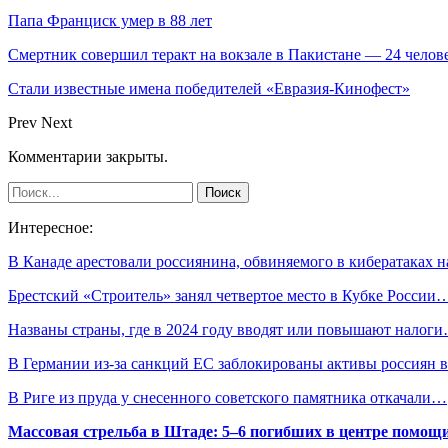
Папа Франциск умер в 88 лет
Смертник совершил теракт на вокзале в Пакистане — 24 челов
Стали известные имена победителей «Евразия-Кинофест»
Prev
Next
Комментарии закрыты.
Интересное:
В Канаде арестовали россиянина, обвиняемого в кибератаках 
Брестский «Строитель» занял четвертое место в Кубке России
Названы страны, где в 2024 году вводят или повышают налог
В Германии из-за санкций ЕС заблокированы активы россиян
В Риге из пруда у снесенного советского памятника откачали…
Массовая стрельба в Штаде: 5–6 погибших в центре помо