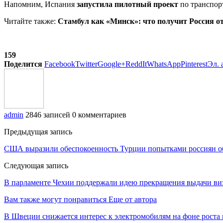
Напомним, Испания
запустила пилотный проект
по транспорт
Читайте также:
Стамбул как «Минск»: что получит Россия от
159
Поделится
Facebook
Twitter
Google+
ReddIt
WhatsApp
Pinterest
Эл. 
admin
2846 записей
0 комментариев
Предыдущая запись
США выразили обеспокоенность Турции попытками россиян о
Следующая запись
В парламенте Чехии поддержали идею прекращения выдачи ви
Вам также могут понравиться
Еще от автора
В Швеции снижается интерес к электромобилям на фоне роста 