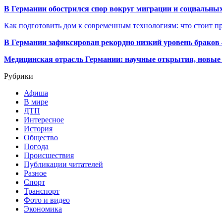
В Германии обострился спор вокруг миграции и социальных
Как подготовить дом к современным технологиям: что стоит пр
В Германии зафиксирован рекордно низкий уровень браков
Медицинская отрасль Германии: научные открытия, новые 
Рубрики
Афиша
В мире
ДТП
Интересное
История
Общество
Погода
Происшествия
Публикации читателей
Разное
Спорт
Транспорт
Фото и видео
Экономика