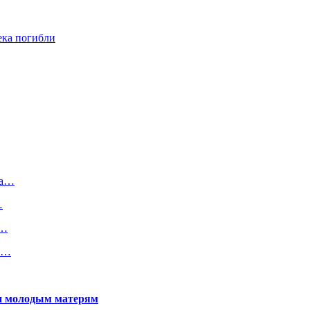
ека погибли
на…
…
и…
 в…
щи молодым матерям