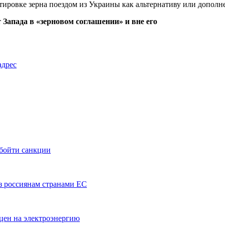
ировке зерна поездом из Украины как альтернативу или дополне
 Запада в «зерновом соглашении» и вне его
адрес
бойти санкции
з россиянам странами ЕС
цен на электроэнергию