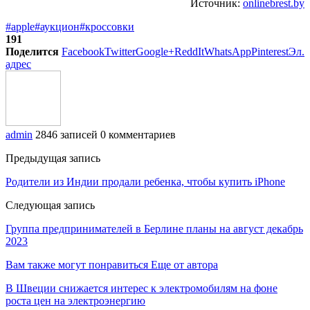
Источник:
onlinebrest.by
#apple
#аукцион
#кроссовки
191
Поделится
Facebook
Twitter
Google+
ReddIt
WhatsApp
Pinterest
Эл.
адрес
admin
2846 записей
0 комментариев
Предыдущая запись
Родители из Индии продали ребенка, чтобы купить iPhone
Следующая запись
Группа предпринимателей в Берлине планы на август декабрь
2023
Вам также могут понравиться
Еще от автора
В Швеции снижается интерес к электромобилям на фоне
роста цен на электроэнергию