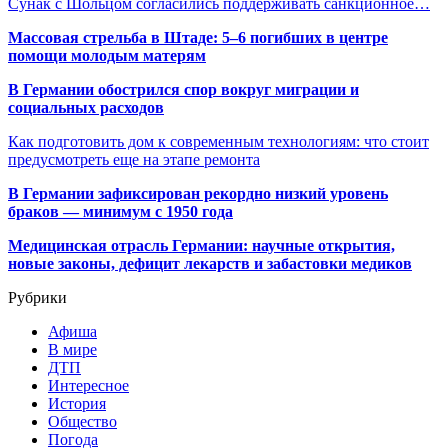
Сунак с Шольцом согласились поддерживать санкционное…
Массовая стрельба в Штаде: 5–6 погибших в центре
помощи молодым матерям
В Германии обострился спор вокруг миграции и
социальных расходов
Как подготовить дом к современным технологиям: что стоит
предусмотреть еще на этапе ремонта
В Германии зафиксирован рекордно низкий уровень
браков — минимум с 1950 года
Медицинская отрасль Германии: научные открытия,
новые законы, дефицит лекарств и забастовки медиков
Рубрики
Афиша
В мире
ДТП
Интересное
История
Общество
Погода