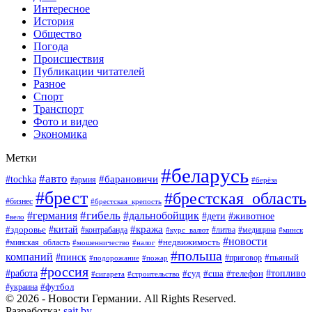
Интересное
История
Общество
Погода
Происшествия
Публикации читателей
Разное
Спорт
Транспорт
Фото и видео
Экономика
Метки
#беларусь
#авто
#барановичи
#tochka
#армия
#берёза
#брест
#брестская_область
#бизнес
#брестская_крепость
#гибель
#дальнобойщик
#германия
#дети
#животное
#вело
#кража
#китай
#здоровье
#литва
#медицина
#контрабанда
#курс_валют
#минск
#новости
#минская_область
#недвижимость
#мошенничество
#налог
#польша
компаний
#пинск
#приговор
#пьяный
#подорожание
#пожар
#россия
#работа
#суд
#сша
#телефон
#топливо
#сигарета
#строительство
#футбол
#украина
© 2026 - Новости Германии. All Rights Reserved.
Разработка:
sait.by