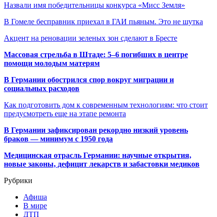
Назвали имя победительницы конкурса «Мисс Земля»
В Гомеле бесправник приехал в ГАИ пьяным. Это не шутка
Акцент на реновации зеленых зон сделают в Бресте
Массовая стрельба в Штаде: 5–6 погибших в центре
помощи молодым матерям
В Германии обострился спор вокруг миграции и
социальных расходов
Как подготовить дом к современным технологиям: что стоит
предусмотреть еще на этапе ремонта
В Германии зафиксирован рекордно низкий уровень
браков — минимум с 1950 года
Медицинская отрасль Германии: научные открытия,
новые законы, дефицит лекарств и забастовки медиков
Рубрики
Афиша
В мире
ДТП