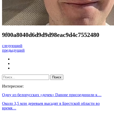
9f00a8040d6d9d9d98eac9d4c7552480
следующий
предыдущий
Интересное:
Одну из белорусских «дочек» Danone присоединили к…
Около 3,5 млн деревьев высадят в Брестской области во
время…