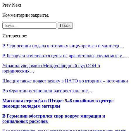
Prev
Next
Комментарии закрыты.
Интересное:
В Черногории подала в отставку вице-премьер и министр…
В Беларуси изменяются цены на драгметаллы, скупаемые у…
Украина уведомила Международный суд ООН о
юридических…
Швеция также подаст заявку в НАТО во вторник – источники
Во Франции остановили распространение…
Массовая стрельба в Штаде: 5–6 погибших в центре
помощи молодым матерям
В Германии обострился спор вокруг миграции и
социальных расходов