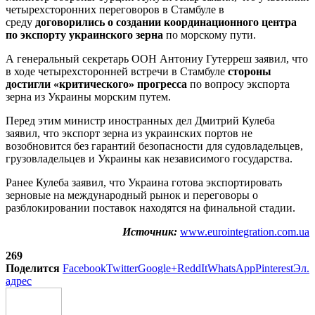
четырехсторонних переговоров в Стамбуле в
среду
договорились о создании координационного центра
по экспорту украинского зерна
по морскому пути.
А генеральный секретарь ООН Антониу Гутерреш заявил, что
в ходе четырехсторонней встречи в Стамбуле
стороны
достигли «критического» прогресса
по вопросу экспорта
зерна из Украины морским путем.
Перед этим министр иностранных дел Дмитрий Кулеба
заявил, что экспорт зерна из украинских портов не
возобновится без гарантий безопасности для судовладельцев,
грузовладельцев и Украины как независимого государства.
Ранее Кулеба заявил, что Украина готова экспортировать
зерновые на международный рынок и переговоры о
разблокировании поставок находятся на финальной стадии.
Источник:
www.eurointegration.com.ua
269
Поделится
Facebook
Twitter
Google+
ReddIt
WhatsApp
Pinterest
Эл.
адрес