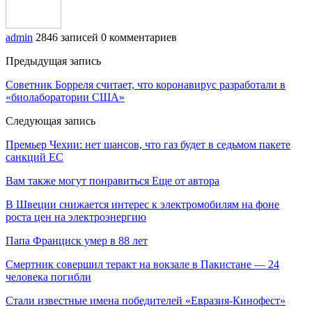
admin
2846 записей
0 комментариев
Предыдущая запись
Советник Борреля считает, что коронавирус разработали в
«биолаборатории США»
Следующая запись
Премьер Чехии: нет шансов, что газ будет в седьмом пакете
санкций ЕС
Вам также могут понравиться
Еще от автора
В Швеции снижается интерес к электромобилям на фоне
роста цен на электроэнергию
Папа Франциск умер в 88 лет
Смертник совершил теракт на вокзале в Пакистане — 24
человека погибли
Стали известные имена победителей «Евразия-Кинофест»