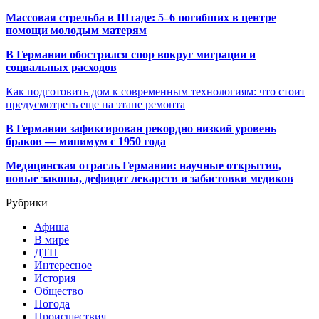
Массовая стрельба в Штаде: 5–6 погибших в центре
помощи молодым матерям
В Германии обострился спор вокруг миграции и
социальных расходов
Как подготовить дом к современным технологиям: что стоит
предусмотреть еще на этапе ремонта
В Германии зафиксирован рекордно низкий уровень
браков — минимум с 1950 года
Медицинская отрасль Германии: научные открытия,
новые законы, дефицит лекарств и забастовки медиков
Рубрики
Афиша
В мире
ДТП
Интересное
История
Общество
Погода
Происшествия