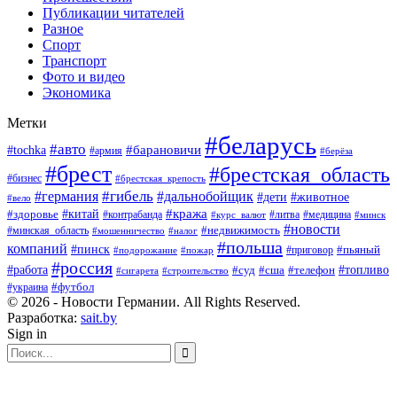
Публикации читателей
Разное
Спорт
Транспорт
Фото и видео
Экономика
Метки
#беларусь
#авто
#барановичи
#tochka
#армия
#берёза
#брест
#брестская_область
#бизнес
#брестская_крепость
#гибель
#дальнобойщик
#германия
#дети
#животное
#вело
#кража
#китай
#здоровье
#литва
#медицина
#контрабанда
#курс_валют
#минск
#новости
#минская_область
#недвижимость
#мошенничество
#налог
#польша
компаний
#пинск
#приговор
#пьяный
#подорожание
#пожар
#россия
#работа
#суд
#сша
#телефон
#топливо
#сигарета
#строительство
#футбол
#украина
© 2026 - Новости Германии. All Rights Reserved.
Разработка:
sait.by
Sign in