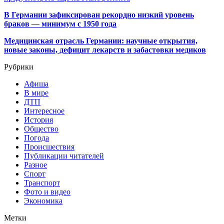
В Германии зафиксирован рекордно низкий уровень
браков — минимум с 1950 года
Медицинская отрасль Германии: научные открытия,
новые законы, дефицит лекарств и забастовки медиков
Рубрики
Афиша
В мире
ДТП
Интересное
История
Общество
Погода
Происшествия
Публикации читателей
Разное
Спорт
Транспорт
Фото и видео
Экономика
Метки