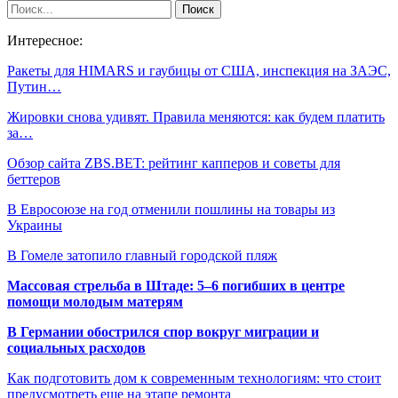
Интересное:
Ракеты для HIMARS и гаубицы от США, инспекция на ЗАЭС,
Путин…
Жировки снова удивят. Правила меняются: как будем платить
за…
Обзор сайта ZBS.BET: рейтинг капперов и советы для
беттеров
В Евросоюзе на год отменили пошлины на товары из
Украины
В Гомеле затопило главный городской пляж
Массовая стрельба в Штаде: 5–6 погибших в центре
помощи молодым матерям
В Германии обострился спор вокруг миграции и
социальных расходов
Как подготовить дом к современным технологиям: что стоит
предусмотреть еще на этапе ремонта