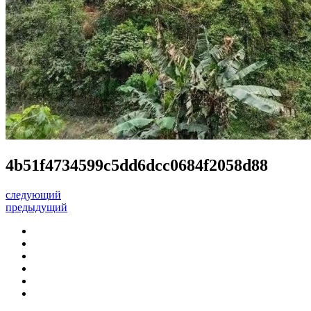
4b51f4734599c5dd6dcc0684f2058d88
следующий
предыдущий