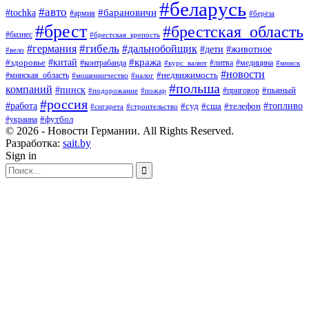
#беларусь
#авто
#барановичи
#tochka
#армия
#берёза
#брест
#брестская_область
#бизнес
#брестская_крепость
#гибель
#дальнобойщик
#германия
#дети
#животное
#вело
#кража
#китай
#здоровье
#литва
#медицина
#контрабанда
#курс_валют
#минск
#новости
#минская_область
#недвижимость
#мошенничество
#налог
#польша
компаний
#пинск
#приговор
#пьяный
#подорожание
#пожар
#россия
#работа
#суд
#сша
#телефон
#топливо
#сигарета
#строительство
#футбол
#украина
© 2026 - Новости Германии. All Rights Reserved.
Разработка:
sait.by
Sign in