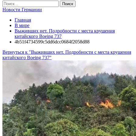
Новости Германии
Главная
В мире
Выживших нет. Подробности с места крушения
китайского Boeing 737
4b51f4734599c5dd6dcc0684f2058d88
Вернуться к "Выживших нет. Подробности с места крушения
китайского Boeing 737"