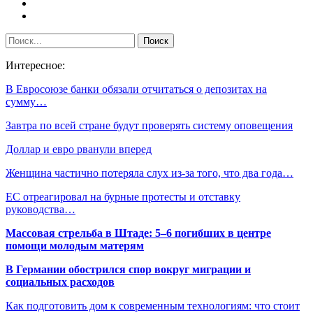
Интересное:
В Евросоюзе банки обязали отчитаться о депозитах на
сумму…
Завтра по всей стране будут проверять систему оповещения
Доллар и евро рванули вперед
Женщина частично потеряла слух из-за того, что два года…
ЕС отреагировал на бурные протесты и отставку
руководства…
Массовая стрельба в Штаде: 5–6 погибших в центре
помощи молодым матерям
В Германии обострился спор вокруг миграции и
социальных расходов
Как подготовить дом к современным технологиям: что стоит