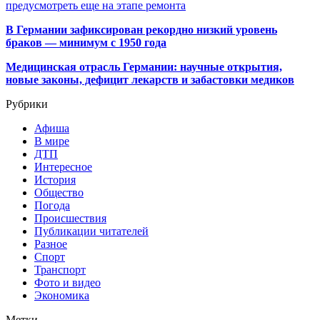
предусмотреть еще на этапе ремонта
В Германии зафиксирован рекордно низкий уровень
браков — минимум с 1950 года
Медицинская отрасль Германии: научные открытия,
новые законы, дефицит лекарств и забастовки медиков
Рубрики
Афиша
В мире
ДТП
Интересное
История
Общество
Погода
Происшествия
Публикации читателей
Разное
Спорт
Транспорт
Фото и видео
Экономика
Метки