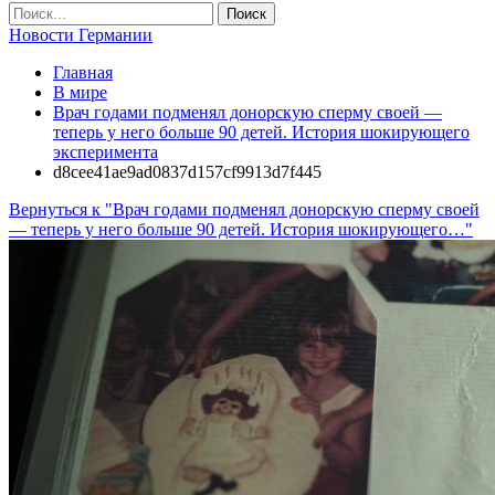
Новости Германии
Главная
В мире
Врач годами подменял донорскую сперму своей —
теперь у него больше 90 детей. История шокирующего
эксперимента
d8cee41ae9ad0837d157cf9913d7f445
Вернуться к "Врач годами подменял донорскую сперму своей
— теперь у него больше 90 детей. История шокирующего…"