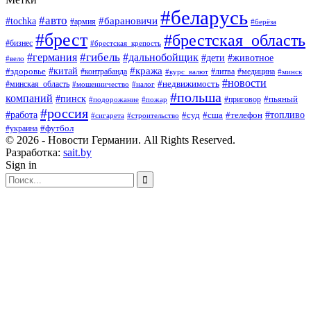
#беларусь
#авто
#барановичи
#tochka
#армия
#берёза
#брест
#брестская_область
#бизнес
#брестская_крепость
#гибель
#дальнобойщик
#германия
#дети
#животное
#вело
#кража
#китай
#здоровье
#литва
#медицина
#контрабанда
#курс_валют
#минск
#новости
#минская_область
#недвижимость
#мошенничество
#налог
#польша
компаний
#пинск
#приговор
#пьяный
#подорожание
#пожар
#россия
#работа
#суд
#сша
#телефон
#топливо
#сигарета
#строительство
#футбол
#украина
© 2026 - Новости Германии. All Rights Reserved.
Разработка:
sait.by
Sign in