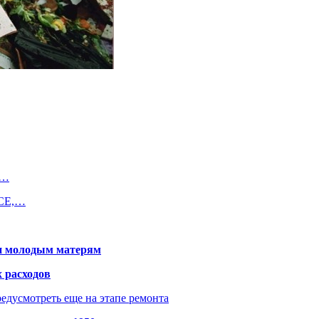
м…
БСЕ,…
щи молодым матерям
 расходов
едусмотреть еще на этапе ремонта