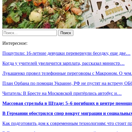
Интересное:
Пошутили: 16-летние девушки перевернули беседку, еще две…
Когда у учителей увеличится зарплата, рассказал министр…
Лукашенко провел телефонные переговоры с Макроном. О че
План Орбана по помощи Украине, РФ не пустят на встречу О
Читатель: В Бресте на Московской притёрлись автобус и…
Массовая стрельба в Штаде: 5–6 погибших в центре помо
В Германии обострился спор вокруг миграции и социальных
Как подготовить дом к современным технологиям: что стоит пр