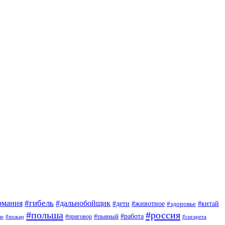
#гибель
#дальнобойщик
рмания
#дети
#животное
#китай
#здоровье
#польша
#россия
#работа
#приговор
#пьяный
ие
#пожар
#сигарета