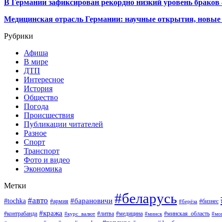
В Германии зафиксирован рекордно низкий уровень браков
Медицинская отрасль Германии: научные открытия, новые 
Рубрики
Афиша
В мире
ДТП
Интересное
История
Общество
Погода
Происшествия
Публикации читателей
Разное
Спорт
Транспорт
Фото и видео
Экономика
Метки
#беларусь
#авто
#барановичи
#tochka
#армия
#бизнес
#берёза
#кража
#литва
#медицина
#минская_область
#контрабанда
#курс_валют
#минск
#мо