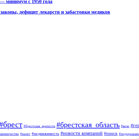
 — минимум с 1950 года
законы, дефицит лекарств и забастовки медиков
#брест
#брестская_область
#ге
#брестская_крепость
#вело
#новости компаний
#пинск
#недвижимость
шенничество
#налог
#подорожан