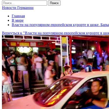
Новости Германии
Главная
В мире
Власти на популярном европейском курорте в шоке. Бар
Вернуться к "Власти на популярном европейском курорте в ш