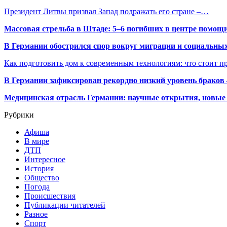
Президент Литвы призвал Запад подражать его стране –…
Массовая стрельба в Штаде: 5–6 погибших в центре помо
В Германии обострился спор вокруг миграции и социальных
Как подготовить дом к современным технологиям: что стоит пр
В Германии зафиксирован рекордно низкий уровень браков
Медицинская отрасль Германии: научные открытия, новые 
Рубрики
Афиша
В мире
ДТП
Интересное
История
Общество
Погода
Происшествия
Публикации читателей
Разное
Спорт