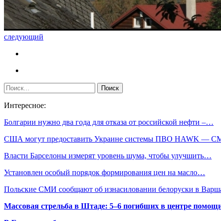
следующий
Интересное:
Болгарии нужно два года для отказа от российской нефти –…
США могут предоставить Украине системы ПВО HAWK — С
Власти Барселоны измерят уровень шума, чтобы улучшить…
Установлен особый порядок формирования цен на масло…
Польские СМИ сообщают об изнасиловании белоруски в Вар
Массовая стрельба в Штаде: 5–6 погибших в центре помо