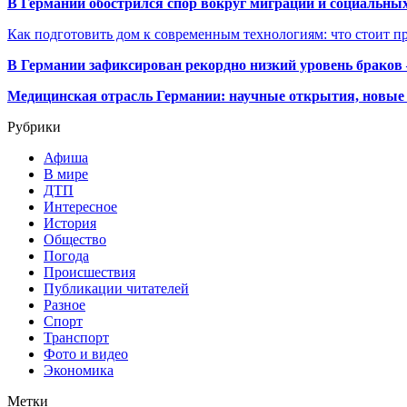
В Германии обострился спор вокруг миграции и социальных
Как подготовить дом к современным технологиям: что стоит пр
В Германии зафиксирован рекордно низкий уровень браков
Медицинская отрасль Германии: научные открытия, новые 
Рубрики
Афиша
В мире
ДТП
Интересное
История
Общество
Погода
Происшествия
Публикации читателей
Разное
Спорт
Транспорт
Фото и видео
Экономика
Метки