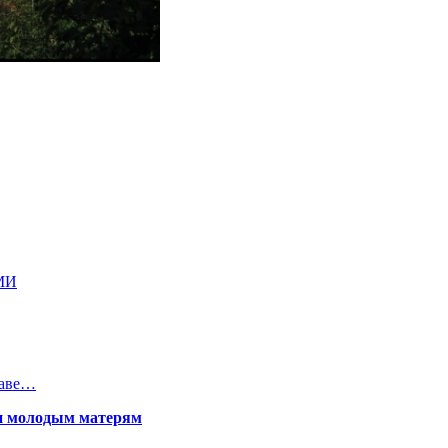
МИ
шаве…
щи молодым матерям