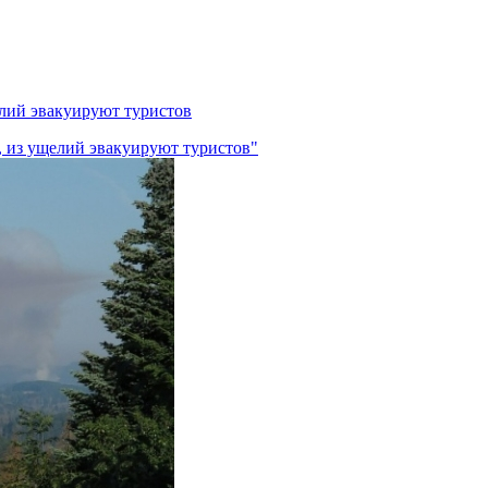
лий эвакуируют туристов
 из ущелий эвакуируют туристов"