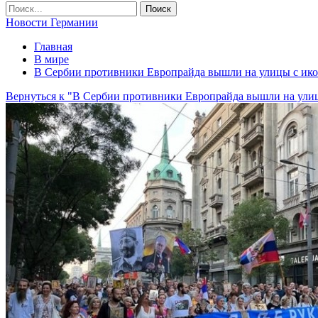
Новости Германии
Главная
В мире
В Сербии противники Европрайда вышли на улицы с ико
Вернуться к "В Сербии противники Европрайда вышли на ули