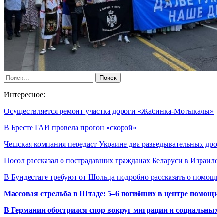
Интересное:
Осуществляется ремонт участка дороги «Жабинка-Мотыкалы»
В Бресте ГАИ провела прогон «скорой»
Чешская компания передаст Украине два разведывательных др
Посол рассказал о пострадавших гражданах Беларуси в Израи
В Бундестаге требуют от Шольца подробно рассказать о помо
Массовая стрельба в Штаде: 5–6 погибших в центре помо
В Германии обострился спор вокруг миграции и социальных