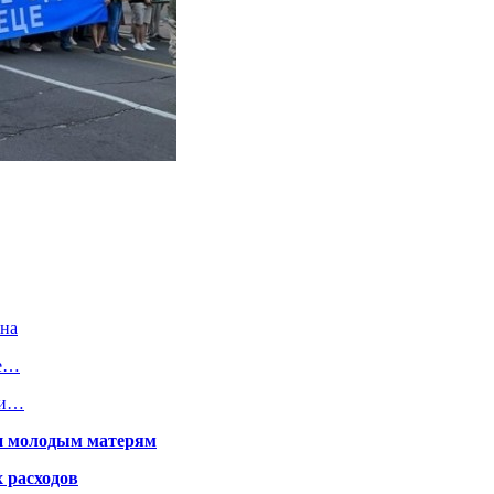
она
ле…
щи…
щи молодым матерям
 расходов