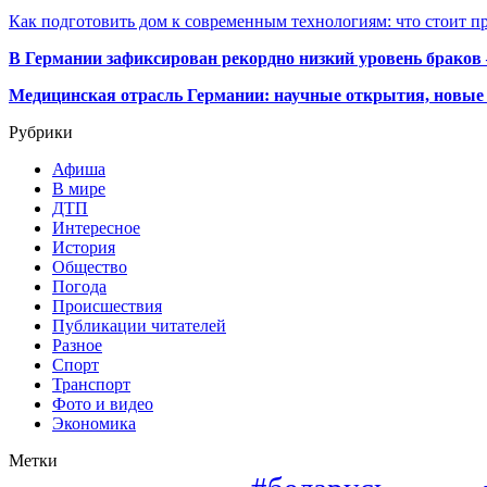
Как подготовить дом к современным технологиям: что стоит пр
В Германии зафиксирован рекордно низкий уровень браков
Медицинская отрасль Германии: научные открытия, новые 
Рубрики
Афиша
В мире
ДТП
Интересное
История
Общество
Погода
Происшествия
Публикации читателей
Разное
Спорт
Транспорт
Фото и видео
Экономика
Метки