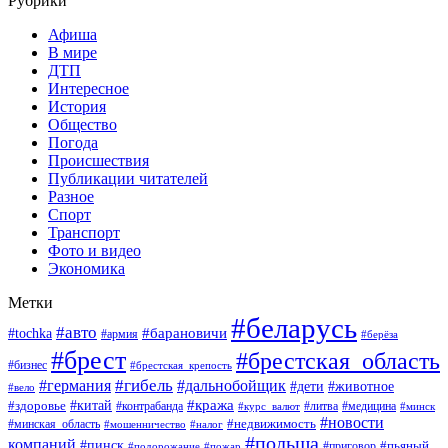
Рубрики
Афиша
В мире
ДТП
Интересное
История
Общество
Погода
Происшествия
Публикации читателей
Разное
Спорт
Транспорт
Фото и видео
Экономика
Метки
#беларусь
#авто
#барановичи
#tochka
#армия
#берёза
#брест
#брестская_область
#бизнес
#брестская_крепость
#гибель
#дальнобойщик
#германия
#дети
#животное
#вело
#кража
#китай
#здоровье
#литва
#медицина
#контрабанда
#курс_валют
#минск
#новости
#минская_область
#недвижимость
#мошенничество
#налог
#польша
компаний
#пинск
#приговор
#пьяный
#подорожание
#пожар