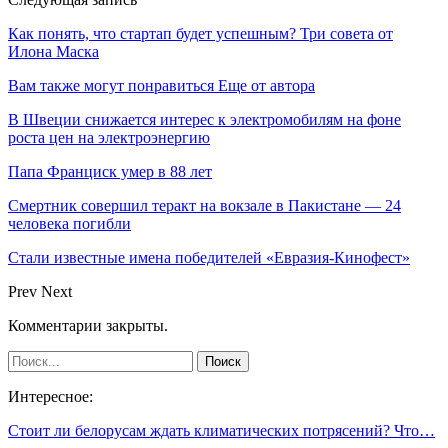
Как понять, что стартап будет успешным? Три совета от
Илона Маска
Вам также могут понравиться
Еще от автора
В Швеции снижается интерес к электромобилям на фоне
роста цен на электроэнергию
Папа Франциск умер в 88 лет
Смертник совершил теракт на вокзале в Пакистане — 24
человека погибли
Стали известные имена победителей «Евразия-Кинофест»
Prev
Next
Комментарии закрыты.
Интересное:
Стоит ли белорусам ждать климатических потрясений? Что…