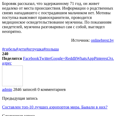
Боровяк рассказал, что задержанному 71 год, он живет
недалеко от места происшествия. Информации о родственных
связях нападавшего с пострадавшим мальчиком нет. Мотивы
поступка выясняют правоохранители, проводится
медицинское освидетельствование мужчины. По показаниям
свидетелей, мужчина разговаривал сам с собой, выглядел
неопрятно.
Источник:
onlinebrest.by
#гибель
#дети
#игрушка
#польша
240
Поделится
Facebook
Twitter
Google+
ReddIt
WhatsApp
Pinterest
Эл.
адрес
admin
2846 записей
0 комментариев
Предыдущая запись
Составлен топ-10 лучших аэропортов мира. Бывали в них?
Следующая запись