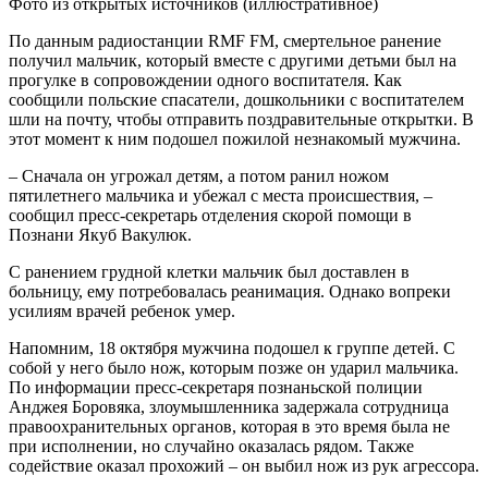
Фото из открытых источников (иллюстративное)
По данным радиостанции RMF FM, смертельное ранение
получил мальчик, который вместе с другими детьми был на
прогулке в сопровождении одного воспитателя. Как
сообщили польские спасатели, дошкольники с воспитателем
шли на почту, чтобы отправить поздравительные открытки. В
этот момент к ним подошел пожилой незнакомый мужчина.
– Сначала он угрожал детям, а потом ранил ножом
пятилетнего мальчика и убежал с места происшествия, –
сообщил пресс-секретарь отделения скорой помощи в
Познани Якуб Вакулюк.
С ранением грудной клетки мальчик был доставлен в
больницу, ему потребовалась реанимация. Однако вопреки
усилиям врачей ребенок умер.
Напомним, 18 октября мужчина подошел к группе детей. С
собой у него было нож, которым позже он ударил мальчика.
По информации пресс-секретаря познаньской полиции
Анджея Боровяка, злоумышленника задержала сотрудница
правоохранительных органов, которая в это время была не
при исполнении, но случайно оказалась рядом. Также
содействие оказал прохожий – он выбил нож из рук агрессора.