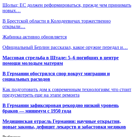
Шольц: ЕС должен реформироваться, прежде чем принимать
новых…
В Брестской области в Колодеевичах торжественно
открыли…
Жабинка активно обновляется
Официальный Берлин рассказал, какое оружие передал и…
Массовая стрельба в Штаде: 5–6 погибших в центре
помощи молодым матерям
В Германии обострился спор вокруг миграции и
социальных расходов
Как подготовить дом к современным технологиям: что стоит
предусмотреть еще на этапе ремонта
В Германии зафиксирован рекордно низкий уровень
браков — минимум с 1950 года
Медицинская отрасль Германии: научные открытия,
новые законы, дефицит лекарств и забастовки медиков