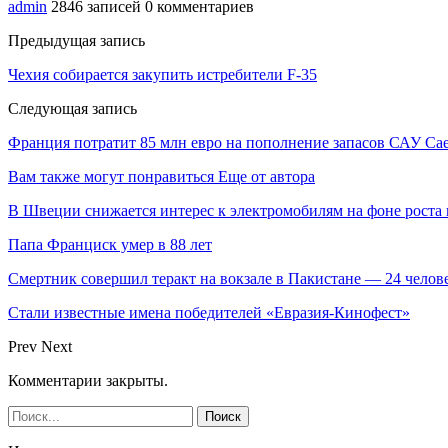
admin
2846 записей
0 комментариев
Предыдущая запись
Чехия собирается закупить истребители F-35
Следующая запись
Франция потратит 85 млн евро на пополнение запасов САУ Caes
Вам также могут понравиться
Еще от автора
В Швеции снижается интерес к электромобилям на фоне роста 
Папа Франциск умер в 88 лет
Смертник совершил теракт на вокзале в Пакистане — 24 челов
Стали известные имена победителей «Евразия-Кинофест»
Prev
Next
Комментарии закрыты.