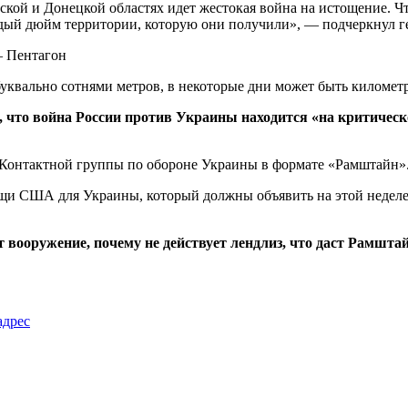
нской и Донецкой областях идет жестокая война на истощение. Ч
ждый дюйм территории, которую они получили», — подчеркнул г
– Пентагон
уквально сотнями метров, в некоторые дни может быть километр
, что война России против Украины находится «на критическ
е Контактной группы по обороне Украины в формате «Рамштайн»
мощи США для Украины, который должны объявить на этой недел
 вооружение, почему не действует лендлиз, что даст Рамштай
адрес