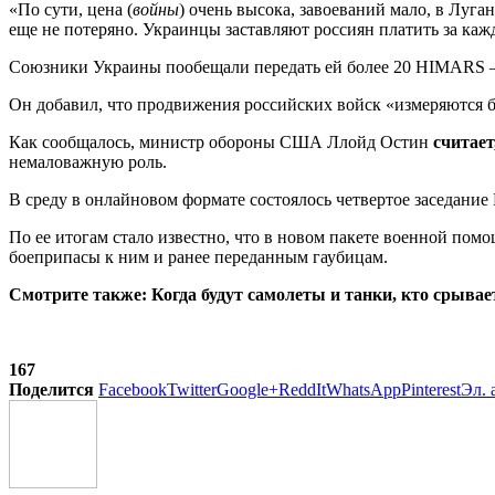
«По сути, цена (
войны
) очень высока, завоеваний мало, в Луга
еще не потеряно. Украинцы заставляют россиян платить за ка
Союзники Украины пообещали передать ей более 20 HIMARS 
Он добавил, что продвижения российских войск «измеряются б
Как сообщалось, министр обороны США Ллойд Остин
считает
немаловажную роль.
В среду в онлайновом формате состоялось четвертое заседани
По ее итогам стало известно, что в новом пакете военной по
боеприпасы к ним и ранее переданным гаубицам.
Смотрите также: Когда будут самолеты и танки, кто срывает
167
Поделится
Facebook
Twitter
Google+
ReddIt
WhatsApp
Pinterest
Эл. 