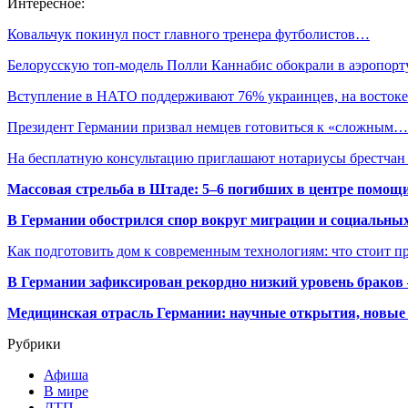
Интересное:
Ковальчук покинул пост главного тренера футболистов…
Белорусскую топ-модель Полли Каннабис обокрали в аэропор
Вступление в НАТО поддерживают 76% украинцев, на восток
Президент Германии призвал немцев готовиться к «сложным…
На бесплатную консультацию приглашают нотариусы брестча
Массовая стрельба в Штаде: 5–6 погибших в центре помо
В Германии обострился спор вокруг миграции и социальных
Как подготовить дом к современным технологиям: что стоит пр
В Германии зафиксирован рекордно низкий уровень браков
Медицинская отрасль Германии: научные открытия, новые 
Рубрики
Афиша
В мире
ДТП