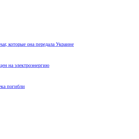
ar, которые она передала Украине
цен на электроэнергию
ека погибли