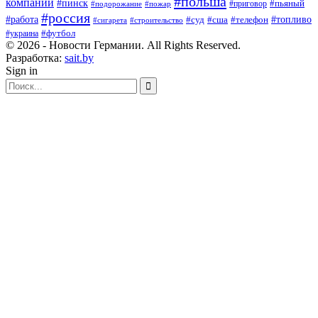
#польша
компаний
#пинск
#приговор
#пьяный
#подорожание
#пожар
#россия
#работа
#суд
#сша
#телефон
#топливо
#сигарета
#строительство
#футбол
#украина
© 2026 - Новости Германии. All Rights Reserved.
Разработка:
sait.by
Sign in