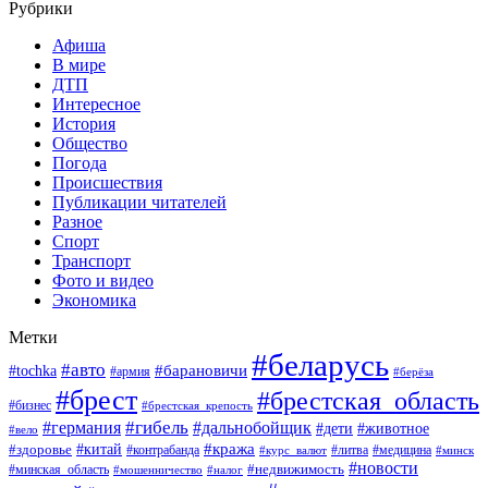
Рубрики
Афиша
В мире
ДТП
Интересное
История
Общество
Погода
Происшествия
Публикации читателей
Разное
Спорт
Транспорт
Фото и видео
Экономика
Метки
#беларусь
#авто
#барановичи
#tochka
#армия
#берёза
#брест
#брестская_область
#бизнес
#брестская_крепость
#гибель
#дальнобойщик
#германия
#дети
#животное
#вело
#кража
#китай
#здоровье
#литва
#медицина
#контрабанда
#курс_валют
#минск
#новости
#минская_область
#недвижимость
#мошенничество
#налог