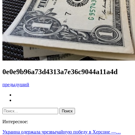
0e0e9b96a73d4313a7e36c9044a11a4d
предыдущий
Интересное:
Украина одержала чрезвычайную победу в Херсоне —…