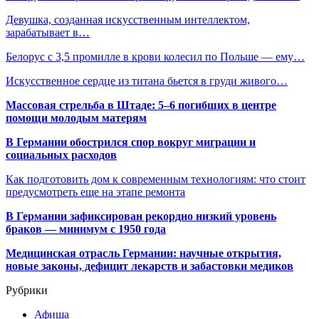
Девушка, созданная искусственным интеллектом,
зарабатывает в…
Белорус с 3,5 промилле в крови колесил по Польше — ему…
Искусственное сердце из титана бьется в груди живого…
Массовая стрельба в Штаде: 5–6 погибших в центре
помощи молодым матерям
В Германии обострился спор вокруг миграции и
социальных расходов
Как подготовить дом к современным технологиям: что стоит
предусмотреть еще на этапе ремонта
В Германии зафиксирован рекордно низкий уровень
браков — минимум с 1950 года
Медицинская отрасль Германии: научные открытия,
новые законы, дефицит лекарств и забастовки медиков
Рубрики
Афиша