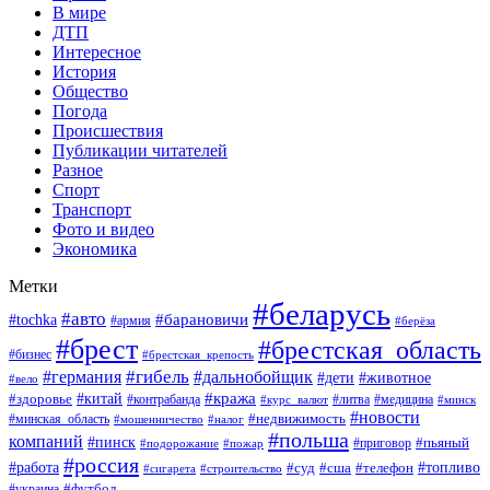
В мире
ДТП
Интересное
История
Общество
Погода
Происшествия
Публикации читателей
Разное
Спорт
Транспорт
Фото и видео
Экономика
Метки
#беларусь
#авто
#барановичи
#tochka
#армия
#берёза
#брест
#брестская_область
#бизнес
#брестская_крепость
#гибель
#дальнобойщик
#германия
#дети
#животное
#вело
#кража
#китай
#здоровье
#литва
#медицина
#контрабанда
#курс_валют
#минск
#новости
#минская_область
#недвижимость
#мошенничество
#налог
#польша
компаний
#пинск
#приговор
#пьяный
#подорожание
#пожар
#россия
#работа
#суд
#сша
#телефон
#топливо
#сигарета
#строительство
#футбол
#украина