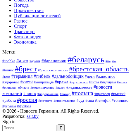
Погода
Происшествия
Публикации читателей
Разное
Спорт
Транспорт
Фото и видео
Экономика
Метки
#беларусь
#авто
#барановичи
#tochka
#армия
#берёза
#брест
#брестская_область
#бизнес
#брестская_крепость
#гибель
#дальнобойщик
#германия
#дети
#животное
#вело
#кража
#китай
#здоровье
#литва
#медицина
#контрабанда
#курс_валют
#минск
#новости
#минская_область
#недвижимость
#мошенничество
#налог
#польша
компаний
#пинск
#приговор
#пьяный
#подорожание
#пожар
#россия
#работа
#суд
#сша
#телефон
#топливо
#сигарета
#строительство
#футбол
#украина
© 2026 - Новости Германии. All Rights Reserved.
Разработка:
sait.by
Sign in