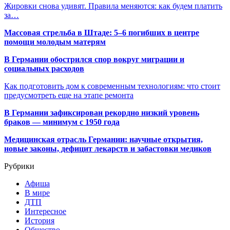
Жировки снова удивят. Правила меняются: как будем платить
за…
Массовая стрельба в Штаде: 5–6 погибших в центре
помощи молодым матерям
В Германии обострился спор вокруг миграции и
социальных расходов
Как подготовить дом к современным технологиям: что стоит
предусмотреть еще на этапе ремонта
В Германии зафиксирован рекордно низкий уровень
браков — минимум с 1950 года
Медицинская отрасль Германии: научные открытия,
новые законы, дефицит лекарств и забастовки медиков
Рубрики
Афиша
В мире
ДТП
Интересное
История
Общество