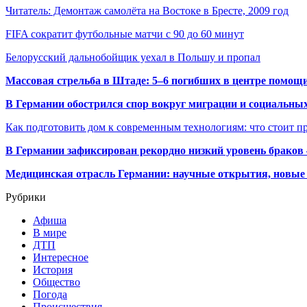
Читатель: Демонтаж самолёта на Востоке в Бресте, 2009 год
FIFA сократит футбольные матчи с 90 до 60 минут
Белорусский дальнобойщик уехал в Польшу и пропал
Массовая стрельба в Штаде: 5–6 погибших в центре помо
В Германии обострился спор вокруг миграции и социальных
Как подготовить дом к современным технологиям: что стоит пр
В Германии зафиксирован рекордно низкий уровень браков
Медицинская отрасль Германии: научные открытия, новые 
Рубрики
Афиша
В мире
ДТП
Интересное
История
Общество
Погода
Происшествия