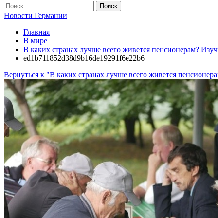
Новости Германии
Главная
В мире
В каких странах лучше всего живется пенсионерам? Изу
ed1b711852d38d9b16de19291f6e22b6
Вернуться к "В каких странах лучше всего живется пенсионер