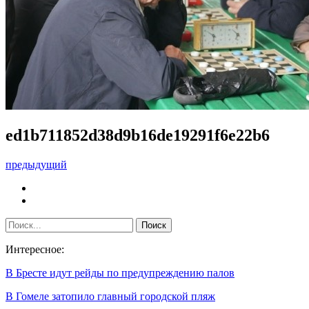
ed1b711852d38d9b16de19291f6e22b6
предыдущий
Интересное:
В Бресте идут рейды по предупреждению палов
В Гомеле затопило главный городской пляж