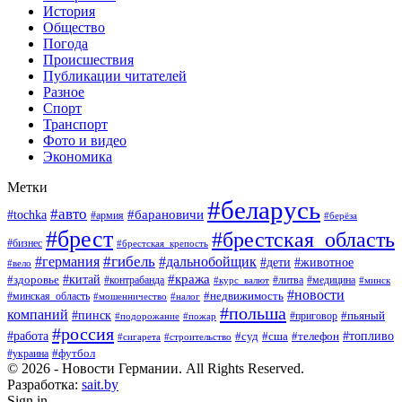
История
Общество
Погода
Происшествия
Публикации читателей
Разное
Спорт
Транспорт
Фото и видео
Экономика
Метки
#беларусь
#авто
#барановичи
#tochka
#армия
#берёза
#брест
#брестская_область
#бизнес
#брестская_крепость
#гибель
#дальнобойщик
#германия
#дети
#животное
#вело
#кража
#китай
#здоровье
#литва
#медицина
#контрабанда
#курс_валют
#минск
#новости
#минская_область
#недвижимость
#мошенничество
#налог
#польша
компаний
#пинск
#приговор
#пьяный
#подорожание
#пожар
#россия
#работа
#суд
#сша
#телефон
#топливо
#сигарета
#строительство
#футбол
#украина
© 2026 - Новости Германии. All Rights Reserved.
Разработка:
sait.by
Sign in