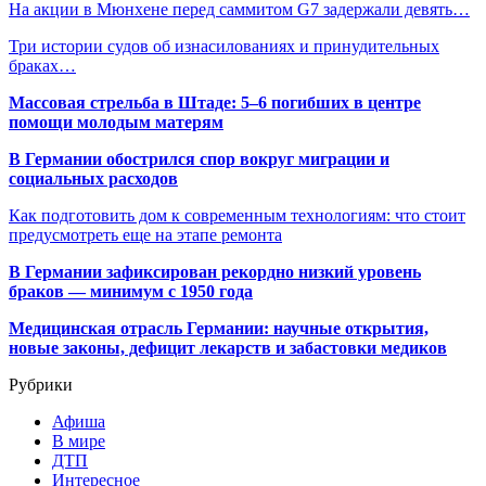
На акции в Мюнхене перед саммитом G7 задержали девять…
Три истории судов об изнасилованиях и принудительных
браках…
Массовая стрельба в Штаде: 5–6 погибших в центре
помощи молодым матерям
В Германии обострился спор вокруг миграции и
социальных расходов
Как подготовить дом к современным технологиям: что стоит
предусмотреть еще на этапе ремонта
В Германии зафиксирован рекордно низкий уровень
браков — минимум с 1950 года
Медицинская отрасль Германии: научные открытия,
новые законы, дефицит лекарств и забастовки медиков
Рубрики
Афиша
В мире
ДТП
Интересное