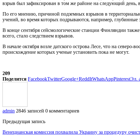
взрыв был зафиксирован в том же районе на следующий день, в
По его мнению, причиной подземных взрывов в территориальны
учений, во время которых подрываются, например, глубинные 
В конце сентября сейсмологические станции Финляндии также 
всего, стало следствием взрывов.
В начале октября возле датского острова Лесе, что на северо-в
происхождение которых ученые установить пока не могут.
209
Поделится
Facebook
Twitter
Google+
ReddIt
WhatsApp
Pinterest
Эл. 
admin
2846 записей
0 комментариев
Предыдущая запись
Венецианская комиссия похвалила Украину за процедуру очис