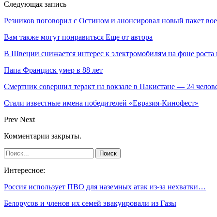
Следующая запись
Резников поговорил с Остином и анонсировал новый пакет 
Вам также могут понравиться
Еще от автора
В Швеции снижается интерес к электромобилям на фоне роста 
Папа Франциск умер в 88 лет
Смертник совершил теракт на вокзале в Пакистане — 24 челов
Стали известные имена победителей «Евразия-Кинофест»
Prev
Next
Комментарии закрыты.
Интересное:
Россия использует ПВО для наземных атак из-за нехватки…
Белорусов и членов их семей эвакуировали из Газы