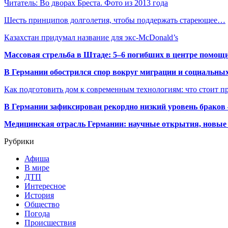
Читатель: Во дворах Бреста. Фото из 2013 года
Шесть принципов долголетия, чтобы поддержать стареющее…
Казахстан придумал название для экс-McDonald’s
Массовая стрельба в Штаде: 5–6 погибших в центре помо
В Германии обострился спор вокруг миграции и социальных
Как подготовить дом к современным технологиям: что стоит пр
В Германии зафиксирован рекордно низкий уровень браков
Медицинская отрасль Германии: научные открытия, новые 
Рубрики
Афиша
В мире
ДТП
Интересное
История
Общество
Погода
Происшествия