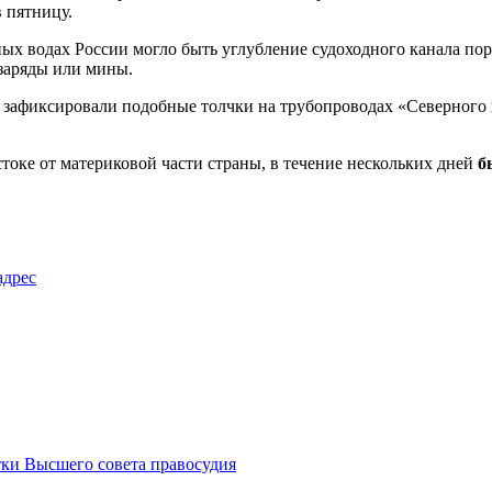
 пятницу.
х водах России могло быть углубление судоходного канала пор
заряды или мины.
зафиксировали подобные толчки на трубопроводах «Северного по
остоке от материковой части страны, в течение нескольких дней
б
адрес
тки Высшего совета правосудия