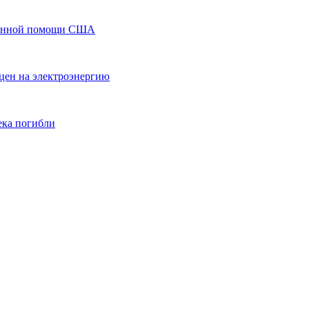
военной помощи США
цен на электроэнергию
ека погибли