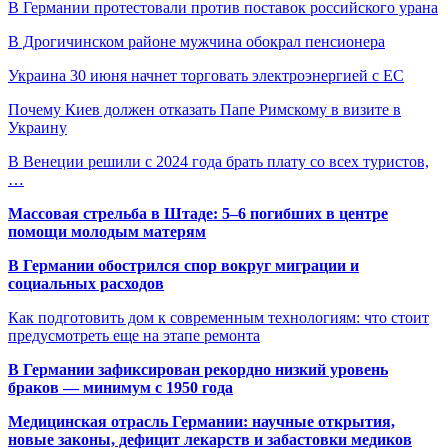
В Германии протестовали против поставок российского урана
В Дрогичинском районе мужчина обокрал пенсионера
Украина 30 июня начнет торговать электроэнергией с ЕС
Почему Киев должен отказать Папе Римскому в визите в
Украину
В Венеции решили с 2024 года брать плату со всех туристов,
…
Массовая стрельба в Штаде: 5–6 погибших в центре
помощи молодым матерям
В Германии обострился спор вокруг миграции и
социальных расходов
Как подготовить дом к современным технологиям: что стоит
предусмотреть еще на этапе ремонта
В Германии зафиксирован рекордно низкий уровень
браков — минимум с 1950 года
Медицинская отрасль Германии: научные открытия,
новые законы, дефицит лекарств и забастовки медиков