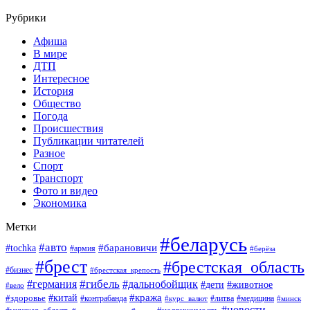
Рубрики
Афиша
В мире
ДТП
Интересное
История
Общество
Погода
Происшествия
Публикации читателей
Разное
Спорт
Транспорт
Фото и видео
Экономика
Метки
#беларусь
#авто
#барановичи
#tochka
#армия
#берёза
#брест
#брестская_область
#бизнес
#брестская_крепость
#гибель
#дальнобойщик
#германия
#дети
#животное
#вело
#кража
#китай
#здоровье
#литва
#медицина
#контрабанда
#курс_валют
#минск
#новости