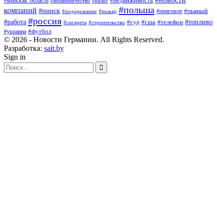
#минская_область
#недвижимость
#мошенничество
#налог
#польша
компаний
#пинск
#приговор
#пьяный
#подорожание
#пожар
#россия
#работа
#суд
#сша
#телефон
#топливо
#сигарета
#строительство
#футбол
#украина
© 2026 - Новости Германии. All Rights Reserved.
Разработка:
sait.by
Sign in