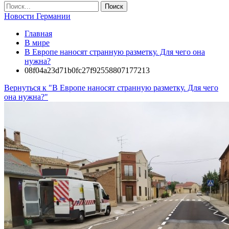
Новости Германии
Главная
В мире
В Европе наносят странную разметку. Для чего она
нужна?
08f04a23d71b0fc27f92558807177213
Вернуться к "В Европе наносят странную разметку. Для чего
она нужна?"