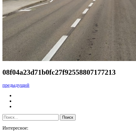
08f04a23d71b0fc27f92558807177213
предыдущий
Интересное: