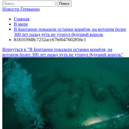
Новости Германии
Главная
В мире
В Британии показали останки корабля, на котором более
300 лет назад чуть не утонул будущий король
8181039d8c7232acc67b0047602856c1
Вернуться к "В Британии показали останки корабля, на
котором более 300 лет назад чуть не утонул будущий король"