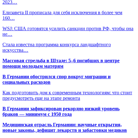
2023…
Елизавета II прописала для себя исключения в более чем
160…
WSJ: США готовятся усилить санкции против РФ, чтобы она
не…
Стала известна программа конкурса ландшафтного
искусства…
Массовая стрельба в Штаде: 5–6 погибших в центре
помощи молодым матерям
В Германии обострился спор вокруг миграции и
социальных расходов
Как подготовить дом к современным технологиям: что стоит
предусмотреть еще на этапе ремонта
В Германии зафиксирован рекордно низкий уровень
браков — минимум с 1950 года
Медицинская отрасль Германии: научные открытия,
новые законы, дефицит лекарств и забастовки медиков