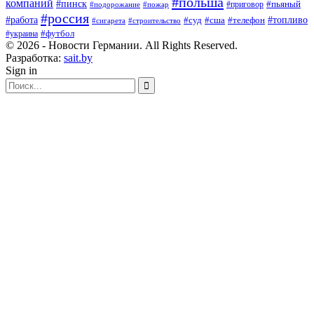
#польша
компаний
#пинск
#приговор
#пьяный
#подорожание
#пожар
#россия
#работа
#суд
#сша
#телефон
#топливо
#сигарета
#строительство
#футбол
#украина
© 2026 - Новости Германии. All Rights Reserved.
Разработка:
sait.by
Sign in