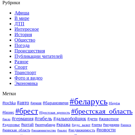
Рубрики
Афиша
В мире
ДТП
Интересное
История
Общество
Погода
Происшествия
Публикации читателей
Разное
Спорт
Транспорт
Фото и видео
Экономика
Метки
#беларусь
#авто
#барановичи
#tochka
#армия
#берёза
#брест
#брестская_область
#бизнес
#брестская_крепость
#гибель
#дальнобойщик
#германия
#дети
#животное
#вело
#кража
#китай
#здоровье
#литва
#медицина
#контрабанда
#курс_валют
#минск
#новости
#минская_область
#недвижимость
#мошенничество
#налог