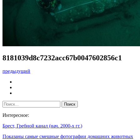
8181039d8c7232acc67b0047602856c1
предыдущий
Интересное:
Брест, Гребной канал (нач. 2000-х гг.)
Показаны самые смешные фотографии домашних животных