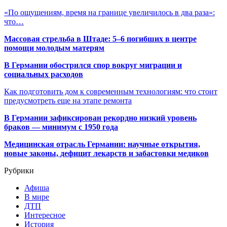
«По ощущениям, время на границе увеличилось в два раза»:
что…
Массовая стрельба в Штаде: 5–6 погибших в центре
помощи молодым матерям
В Германии обострился спор вокруг миграции и
социальных расходов
Как подготовить дом к современным технологиям: что стоит
предусмотреть еще на этапе ремонта
В Германии зафиксирован рекордно низкий уровень
браков — минимум с 1950 года
Медицинская отрасль Германии: научные открытия,
новые законы, дефицит лекарств и забастовки медиков
Рубрики
Афиша
В мире
ДТП
Интересное
История