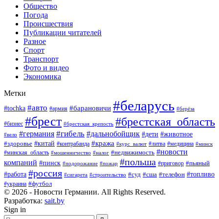
Общество
Погода
Происшествия
Публикации читателей
Разное
Спорт
Транспорт
Фото и видео
Экономика
Метки
#беларусь
#авто
#барановичи
#tochka
#армия
#берёза
#брест
#брестская_область
#бизнес
#брестская_крепость
#гибель
#дальнобойщик
#германия
#дети
#животное
#вело
#кража
#китай
#здоровье
#литва
#медицина
#контрабанда
#курс_валют
#минск
#новости
#минская_область
#недвижимость
#мошенничество
#налог
#польша
компаний
#пинск
#приговор
#пьяный
#подорожание
#пожар
#россия
#работа
#суд
#сша
#телефон
#топливо
#сигарета
#строительство
#футбол
#украина
© 2026 - Новости Германии. All Rights Reserved.
Разработка:
sait.by
Sign in