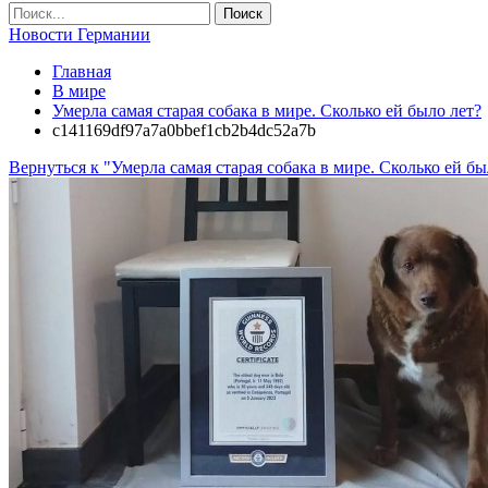
Новости Германии
Главная
В мире
Умерла самая старая собака в мире. Сколько ей было лет?
c141169df97a7a0bbef1cb2b4dc52a7b
Вернуться к "Умерла самая старая собака в мире. Сколько ей бы