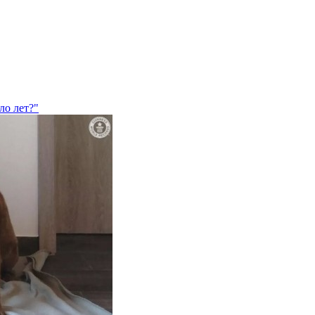
ло лет?"