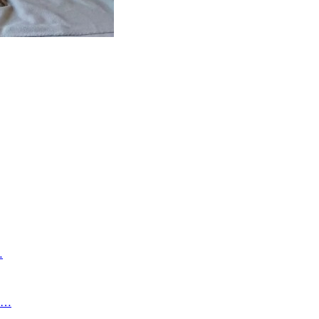
…
мо…