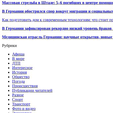
Массовая стрельба в Штаде: 5–6 погибших в центре помо
В Германии обострился спор вокруг миграции и социальных
Как подготовить дом к современным технологиям: что стоит пр
В Германии зафиксирован рекордно низкий уровень браков
Медицинская отрасль Германии: научные открытия, новые 
Рубрики
Афиша
В мире
ДТП
Интересное
История
Общество
Погода
Происшествия
Публикации читателей
Разное
Спорт
Транспорт
Фото и видео