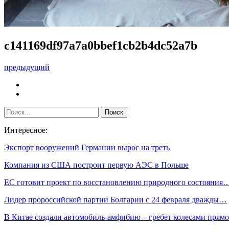
c141169df97a7a0bbef1cb2b4dc52a7b
предыдущий
Интересное:
Экспорт вооружений Германии вырос на треть
Компания из США построит первую АЭС в Польше
ЕС готовит проект по восстановлению природного состояния
Лидер пророссийской партии Болгарии с 24 февраля дважды…
В Китае создали автомобиль-амфибию – гребет колесами пря