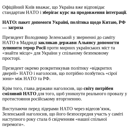
Офіційний Київ вважає, що Україна вже відповідає
стандартам НАТО і
зберігає курс на продовження інтеграції
.
НАТО: пакет допомоги Україні, політика щодо Китаю, РФ
— загроза
Президент Володимир Зеленський у зверненні до саміту
НАТО в Мадриді
закликав держави Альянсу допомогти
зупинити терор Росії
проти мирних українських міст та
«знайти місце» для України у спільному безпековому
просторі.
Президент окремо розкритикував політику «відкритих
дверей» НАТО і наголосив, що потрібно позбутись «сірої
зони» між НАТО та РФ.
Крім того, глава держави наголосив, що
світу потрібен
сміливий НАТО
для того, щоб уникнути реального провалу у
протистояння російському вторгненню.
Виступаючи перед лідерами НАТО через відеозв’язок,
Зеленський наголосив, що його безпосередня участь у саміті
наступного року стала б свідченням «нашої спільної
перемоги».