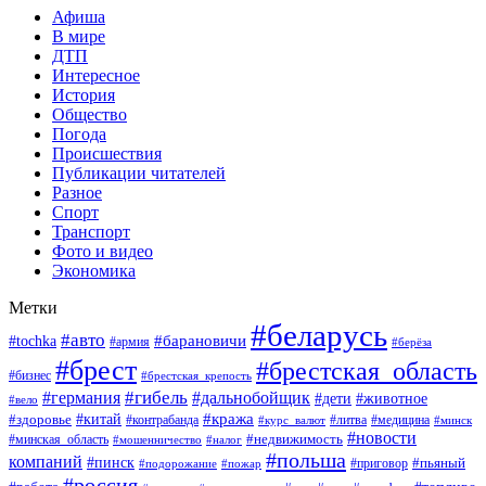
Афиша
В мире
ДТП
Интересное
История
Общество
Погода
Происшествия
Публикации читателей
Разное
Спорт
Транспорт
Фото и видео
Экономика
Метки
#беларусь
#авто
#барановичи
#tochka
#армия
#берёза
#брест
#брестская_область
#бизнес
#брестская_крепость
#гибель
#дальнобойщик
#германия
#дети
#животное
#вело
#кража
#китай
#здоровье
#литва
#медицина
#контрабанда
#курс_валют
#минск
#новости
#минская_область
#недвижимость
#мошенничество
#налог
#польша
компаний
#пинск
#приговор
#пьяный
#подорожание
#пожар
#россия