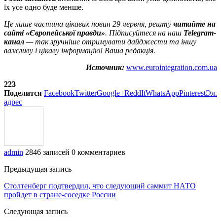
їх усе одно буде менше.
Це лише частина цікавих новин 29 червня, решту
читайте на
сайті «Європейської правди»
. Підписуйтеся на наш
Telegram-
канал
— так зручніше отримувати дайджести та іншу
важливу і цікаву інформацію! Ваша редакція.
Источник:
www.eurointegration.com.ua
223
Поделится
Facebook
Twitter
Google+
ReddIt
WhatsApp
Pinterest
Эл.
адрес
admin
2846 записей
0 комментариев
Предыдущая запись
Столтенберг подтвердил, что следующий саммит НАТО
пройдет в стране-соседке России
Следующая запись