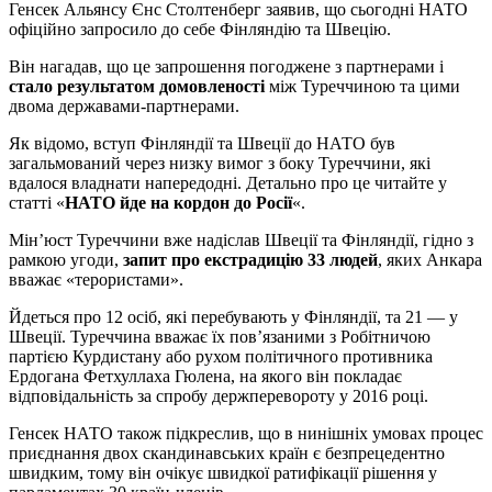
Генсек Альянсу Єнс Столтенберг заявив, що сьогодні НАТО
офіційно запросило до себе Фінляндію та Швецію.
Він нагадав, що це запрошення погоджене з партнерами і
стало результатом домовленості
між Туреччиною та цими
двома державами-партнерами.
Як відомо, вступ Фінляндії та Швеції до НАТО був
загальмований через низку вимог з боку Туреччини, які
вдалося владнати напередодні. Детально про це читайте у
статті «
НАТО йде на кордон до Росії
«.
Мін’юст Туреччини вже надіслав Швеції та Фінляндії, гідно з
рамкою угоди,
запит про екстрадицію 33 людей
, яких Анкара
вважає «терористами».
Йдеться про 12 осіб, які перебувають у Фінляндії, та 21 — у
Швеції. Туреччина вважає їх пов’язаними з Робітничою
партією Курдистану або рухом політичного противника
Ердогана Фетхуллаха Гюлена, на якого він покладає
відповідальність за спробу держперевороту у 2016 році.
Генсек НАТО також підкреслив, що в нинішніх умовах процес
приєднання двох скандинавських країн є безпрецедентно
швидким, тому він очікує швидкої ратифікації рішення у