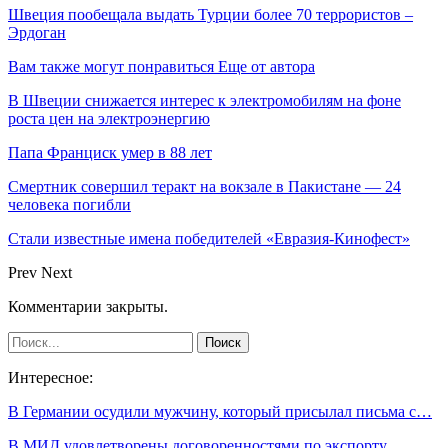
Швеция пообещала выдать Турции более 70 террористов –
Эрдоган
Вам также могут понравиться
Еще от автора
В Швеции снижается интерес к электромобилям на фоне
роста цен на электроэнергию
Папа Франциск умер в 88 лет
Смертник совершил теракт на вокзале в Пакистане — 24
человека погибли
Стали известные имена победителей «Евразия-Кинофест»
Prev
Next
Комментарии закрыты.
Интересное:
В Германии осудили мужчину, который присылал письма с…
В МИД удовлетворены договоренностями по экспорту