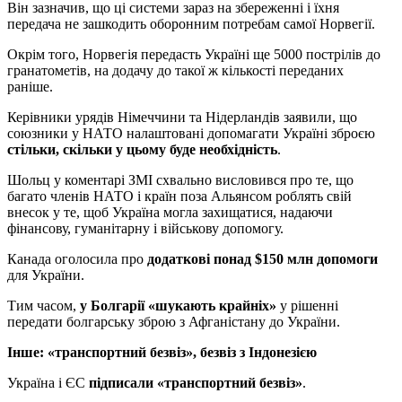
Він зазначив, що ці системи зараз на збереженні і їхня
передача не зашкодить оборонним потребам самої Норвегії.
Окрім того, Норвегія передасть Україні ще 5000 пострілів до
гранатометів, на додачу до такої ж кількості переданих
раніше.
Керівники урядів Німеччини та Нідерландів заявили, що
союзники у НАТО налаштовані допомагати Україні зброєю
стільки, скільки у цьому буде необхідність
.
Шольц у коментарі ЗМІ схвально висловився про те, що
багато членів НАТО і країн поза Альянсом роблять свій
внесок у те, щоб Україна могла захищатися, надаючи
фінансову, гуманітарну і військову допомогу.
Канада оголосила про
додаткові понад $150 млн допомоги
для України.
Тим часом,
у Болгарії «шукають крайніх»
у рішенні
передати болгарську зброю з Афганістану до України.
Інше: «транспортний безвіз», безвіз з Індонезією
Україна і ЄС
підписали «транспортний безвіз»
.