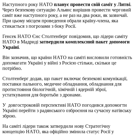
Наступного року НАТО
планує провести свій саміт у Литві
.
Через безпекову ситуацію Альянс вирішив провести черговий
саміт вже наступного року, а не раз на два роки, як зазвичай.
При цьому місцем проведення обрали країну-члена, яка
стикається з погрозами з боку Росії.
Генсек НАТО Єнс Столтенберг повідомив, що лідери саміту
НАТО в Мадриді
затвердили комплексний пакет допомоги
Україні
.
Він зазначив, що країни НАТО на саміті висловили готовність
допомагати Україні у війні з Росією стільки, скільки це
потрібно.
Столтенберг додав, що пакет включає безпекові комунікації,
поставки пального, медичне обладнання, обладнання для
протистояння біологічній, хімічній і ядерній зброї,
устаткування для боротьби з дронами.
У довгостроковій перспективі НАТО погодився допомогти
Україні перейти з радянського озброєння на сучасну натівську
зброю.
На саміті лідери також затвердили нову Стратегічну
концепцію НАТО, яка офіційно змінила статус Росії у