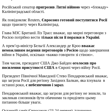
Російський сенатор
пригрозив Литві війною
через «блокаду»
Калінінградської області.
Як повідомляє Reuters,
Євросоюз готовий поступитися Росії
щодо транзиту через Калінінград.
Глава МЗС Британії Ліз Трасс вважає, що мирні переговори з
Росією потрібно вести
тільки після її поразки в Україні
.
А прем’єр-міністр Бельгії Александер де Кроо
вважає
неможливим ведення переговорів з Росією
щодо завершення
війни в Україні, оскільки «важко говорити зі стіною».
Тим часом, президент США Джо Байден
оголосив про
посилення присутності США
в Європі через війну Росії.
Президент Північної Македонії Стево Пендаровський вважає,
що загроза Росії для регіону Західних Балкан, яка існувала в
останні роки,
є небезпечною і зараз
.
Пендаровський вважає, що загрози для регіону не зникли, та
закликав союзників бути обачними та приділяти цьому
питанню більше уваги.
Останній саміт Євросоюзу (23-24 червня), історично