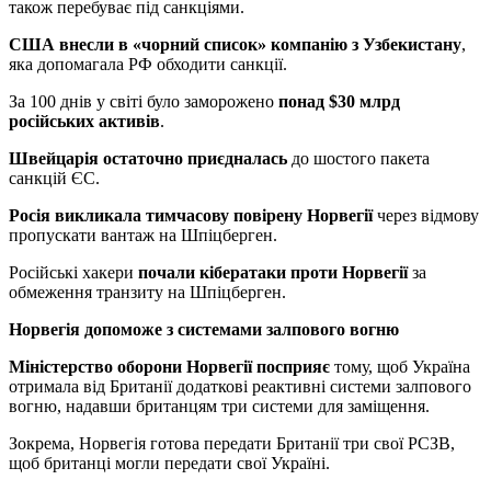
також перебуває під санкціями.
США внесли в «чорний список» компанію з Узбекистану
,
яка допомагала РФ обходити санкції.
За 100 днів у світі було заморожено
понад $30 млрд
російських активів
.
Швейцарія остаточно приєдналась
до шостого пакета
санкцій ЄС.
Росія викликала тимчасову повірену Норвегії
через відмову
пропускати вантаж на Шпіцберген.
Російські хакери
почали кібератаки проти Норвегії
за
обмеження транзиту на Шпіцберген.
Норвегія допоможе з системами залпового вогню
Міністерство оборони Норвегії посприяє
тому, щоб Україна
отримала від Британії додаткові реактивні системи залпового
вогню, надавши британцям три системи для заміщення.
Зокрема, Норвегія готова передати Британії три свої РСЗВ,
щоб британці могли передати свої Україні.