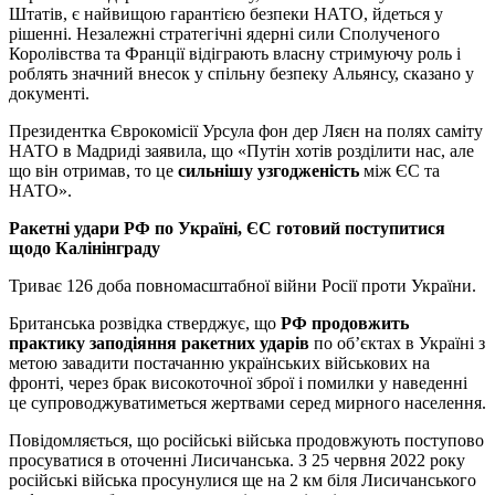
Штатів, є найвищою гарантією безпеки НАТО, йдеться у
рішенні. Незалежні стратегічні ядерні сили Сполученого
Королівства та Франції відіграють власну стримуючу роль і
роблять значний внесок у спільну безпеку Альянсу, сказано у
документі.
Президентка Єврокомісії Урсула фон дер Ляєн на полях саміту
НАТО в Мадриді заявила, що «Путін хотів розділити нас, але
що він отримав, то це
сильнішу узгодженість
між ЄС та
НАТО».
Ракетні удари РФ по Україні, ЄС готовий поступитися
щодо Калінінграду
Триває 126 доба повномасштабної війни Росії проти України.
Британська розвідка стверджує, що
РФ продовжить
практику заподіяння ракетних ударів
по об’єктах в Україні з
метою завадити постачанню українських військових на
фронті, через брак високоточної зброї і помилки у наведенні
це супроводжуватиметься жертвами серед мирного населення.
Повідомляється, що російські війська продовжують поступово
просуватися в оточенні Лисичанська. З 25 червня 2022 року
російські війська просунулися ще на 2 км біля Лисичанського