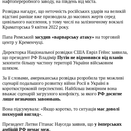
нафтопереробного заводу, на південь від міста.
Розвідка нагадує, що неточність російських ударів на великій
відстані раніше вже призводила до масових жертв серед
цивільного населення, у тому числі на залізничному вокзалі
Краматорська 9 квітня 2022 року.
Папа Римський
засудив «варварську атаку»
на торговий
центр у Кременчуці.
Директорка Національної розвідки США Евріл Гейнс заявила,
що президент РФ Владімір
Путін не відмовився від планів
захопити більшу частину території України військовим
шляхом.
За її словами, американська розвідка розробила три можливі
сценарії подальшого розвитку війни Росії в Україні в
короткостроковій перспективі. Найбільш імовірним вона
вважає сценарій загрузлого конфлікту, за якого
РФ досягне
лише незначних завоювань
.
Вона підсумувала: «Якщо коротко, то ситуація
має доволі
похмурий вигляд
«.
Президент Литви Гітанас Науседа заявив, що
у імперських
амбіцій РФ немає меж
.