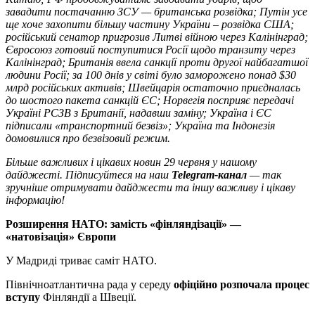
завадити постачанню ЗСУ — британська розвідка; Путін усе
ще хоче захопити більшу частину України – розвідка США;
російський сенатор пригрозив Литві війною через Калінінград;
Євросоюз готовий поступитися Росії щодо транзиту через
Калінінград; Британія ввела санкції проти другої найбагатшої
людини Росії; за 100 днів у світі було заморожено понад $30
млрд російських активів; Швейцарія остаточно приєдналась
до шостого пакета санкцій ЄС; Норвегія посприяє передачі
Україні РСЗВ з Британії, надавши заміну; Україна і ЄС
підписали «транспортний безвіз»; Україна та Індонезія
домовилися про безвізовий режим.
Більше важливих і цікавих новин 29 червня у нашому
дайджесті. Підписуйтеся на наш
Telegram-канал
— так
зручніше отримувати дайджести та іншу важливу і цікаву
інформацію!
Розширення НАТО: замість «фінляндізації» —
«натовізація» Європи
У Мадриді триває саміт НАТО.
Північноатлантична рада у середу
офіційно розпочала процес
вступу
Фінляндії а Швеції.