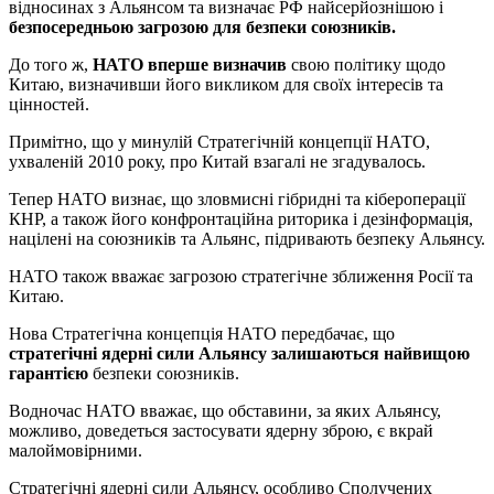
відносинах з Альянсом та визначає РФ найсерйознішою і
безпосередньою загрозою для безпеки союзників.
До того ж,
НАТО вперше визначив
свою політику щодо
Китаю, визначивши його викликом для своїх інтересів та
цінностей.
Примітно, що у минулій Стратегічній концепції НАТО,
ухваленій 2010 року, про Китай взагалі не згадувалось.
Тепер НАТО визнає, що зловмисні гібридні та кібероперації
КНР, а також його конфронтаційна риторика і дезінформація,
націлені на союзників та Альянс, підривають безпеку Альянсу.
НАТО також вважає загрозою стратегічне зближення Росії та
Китаю.
Нова Стратегічна концепція НАТО передбачає, що
стратегічні ядерні сили Альянсу залишаються найвищою
гарантією
безпеки союзників.
Водночас НАТО вважає, що обставини, за яких Альянсу,
можливо, доведеться застосувати ядерну зброю, є вкрай
малоймовірними.
Стратегічні ядерні сили Альянсу, особливо Сполучених