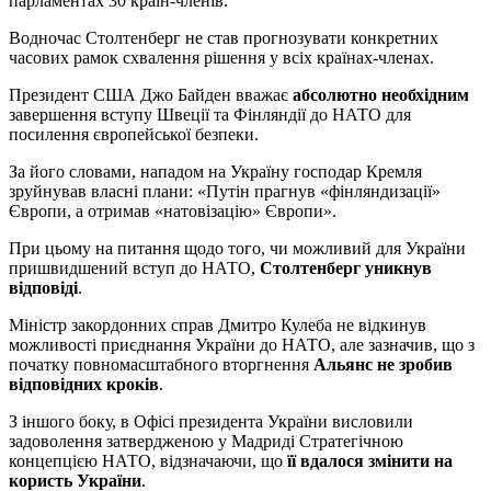
парламентах 30 країн-членів.
Водночас Столтенберг не став прогнозувати конкретних
часових рамок схвалення рішення у всіх країнах-членах.
Президент США Джо Байден вважає
абсолютно необхідним
завершення вступу Швеції та Фінляндії до НАТО для
посилення європейської безпеки.
За його словами, нападом на Україну господар Кремля
зруйнував власні плани: «Путін прагнув «фінляндизації»
Європи, а отримав «натовізацію» Європи».
При цьому на питання щодо того, чи можливий для України
пришвидшений вступ до НАТО,
Столтенберг уникнув
відповіді
.
Міністр закордонних справ Дмитро Кулеба не відкинув
можливості приєднання України до НАТО, але зазначив, що з
початку повномасштабного вторгнення
Альянс не зробив
відповідних кроків
.
З іншого боку, в Офісі президента України висловили
задоволення затвердженою у Мадриді Стратегічною
концепцією НАТО, відзначаючи, що
її вдалося змінити на
користь України
.