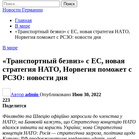
Новости Германии
Главная
В мире
«Транспортный безвиз» c ЕС, новая стратегия НАТО,
Норвегия поможет с РСЗО: новости дня
В мире
«Транспортный безвиз» c ЕС, новая
стратегия НАТО, Норвегия поможет с
РСЗО: новости дня
Автор
admin
Опубликовано
Июн 30, 2022
223
Поделится
Фінляндію та Швецію офіційно запросили до членства у
НАТО; на Банковій кажуть, що Стратегічну концепцію НАТО
вдалося змінити на користь України; нова Стратегічна
концепція НАТО: Росія — стратегічна загроза, політика щодо
Китаю; РФ продовжуватиме завдавати ударів, щоб