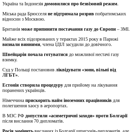
Україна та Індонезія
домовилися про безвізовий режим
.
Міська рада Брюсселя
не підтримала розрив
побратимських
відносин з Москвою.
Британія
може припинити постачання газу до Європи
– ЗМІ.
Майже всіх підозрюваних у терактах 2015 року в Парижі
визнали винними
, члена ІДІЛ засудили до довічного.
Швейцарія почала готуватися
до можливої нестачі газу
взимку.
Суд у Польщі постановив
ліквідувати «зони, вільні від
ЛГБТ»
.
Естонія створила процедуру
для прийому на лікування
поранених українців.
Німеччина
прискорить найм іноземних працівників
для
полегшення хаосу в аеропортах.
В МЗС РФ
допустили «асиметричні заходи» проти Болгарії
після вислання 70 дипломатів.
Росія замінить
висланих із Болгарії шпигунів-дипломатів, але