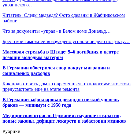
украинского…
Читатель: Следы медведя? Фото сделаны в Жабинковском
районе
Что за документы «украл» в Белом доме Дональд…
Брестской таможней возбуждено уголовное дело по факту…
Массовая стрельба в Штаде: 5–6 погибших в центре
помощи молодым матерям
В Германии обострился спор вокруг миграции и
социальных расходов
Как подготовить дом к современным технологиям: что стоит
предусмотреть еще на этапе ремонта
В Германии зафиксирован рекордно низкий уровень
браков — минимум с 1950 года
Медицинская отрасль Германии: научные открытия,
новые законы, дефицит лекарств и забастовки медиков
Рубрики