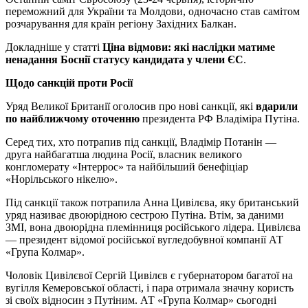
переможний для України та Молдови, одночасно став самітом
розчарування для країн регіону Західних Балкан.
Докладніше у статті
Ціна відмови: які наслідки матиме
ненадання Боснії статусу кандидата у члени ЄС
.
Щодо санкцій проти Росії
Уряд Великої Британії оголосив про нові санкції, які
вдарили
по найближчому оточенню
президента РФ Владіміра Путіна.
Серед тих, хто потрапив під санкції, Владімір Потанін —
друга найбагатша людина Росії, власник великого
конгломерату «Інтеррос» та найбільший бенефіціар
«Норільського нікелю».
Під санкції також потрапила Анна Цивілєва, яку британський
уряд називає двоюрідною сестрою Путіна. Втім, за даними
ЗМІ, вона двоюрідна племінниця російського лідера. Цивілєва
— президент відомої російської вугледобувної компанії АТ
«Група Колмар».
Чоловік Цивілєвої Сергій Цивілєв є губернатором багатої на
вугілля Кемеровської області, і пара отримала значну користь
зі своїх відносин з Путіним. АТ «Група Колмар» сьогодні