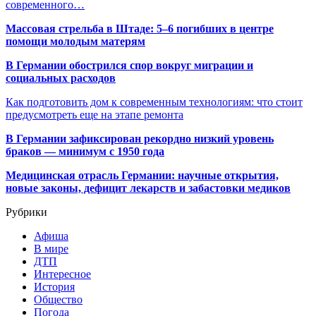
современного…
Массовая стрельба в Штаде: 5–6 погибших в центре
помощи молодым матерям
В Германии обострился спор вокруг миграции и
социальных расходов
Как подготовить дом к современным технологиям: что стоит
предусмотреть еще на этапе ремонта
В Германии зафиксирован рекордно низкий уровень
браков — минимум с 1950 года
Медицинская отрасль Германии: научные открытия,
новые законы, дефицит лекарств и забастовки медиков
Рубрики
Афиша
В мире
ДТП
Интересное
История
Общество
Погода