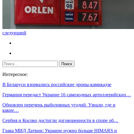
следующий
Интересное:
В Беларуси взорвались российские дроны-камикадзе
Германия передаст Украине 16 самоходных артиллерийских…
Обновлен перечень рыболовных угодий. Узнали, где и
какие…
Сербия и Косово достигли договоренности в споре об…
Глава МИД Латвии: Украине нужно больше HIMARS и