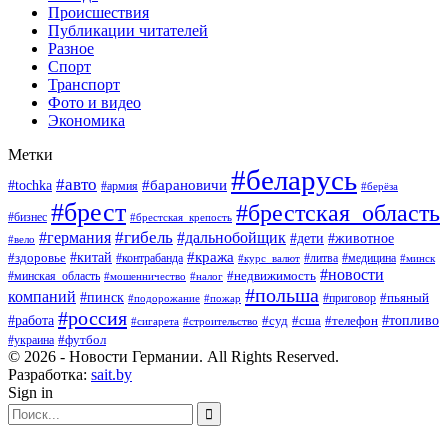
Происшествия
Публикации читателей
Разное
Спорт
Транспорт
Фото и видео
Экономика
Метки
#беларусь
#авто
#барановичи
#tochka
#армия
#берёза
#брест
#брестская_область
#бизнес
#брестская_крепость
#гибель
#дальнобойщик
#германия
#дети
#животное
#вело
#кража
#китай
#здоровье
#литва
#медицина
#контрабанда
#курс_валют
#минск
#новости
#минская_область
#недвижимость
#мошенничество
#налог
#польша
компаний
#пинск
#приговор
#пьяный
#подорожание
#пожар
#россия
#работа
#суд
#сша
#телефон
#топливо
#сигарета
#строительство
#футбол
#украина
© 2026 - Новости Германии. All Rights Reserved.
Разработка:
sait.by
Sign in