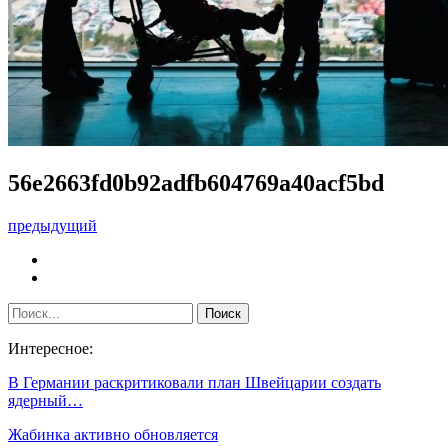
56e2663fd0b92adfb604769a40acf5bd
предыдущий
Интересное:
В Германии раскритиковали план Швейцарии создать
ядерный…
Жабинка активно обновляется