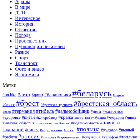
Афиша
В мире
ДТП
Интересное
История
Общество
Погода
Происшествия
Публикации читателей
Разное
Спорт
Транспорт
Фото и видео
Экономика
Метки
#беларусь
#авто
#барановичи
#tochka
#армия
#берёза
#брест
#брестская_область
#бизнес
#брестская_крепость
#гибель
#дальнобойщик
#германия
#дети
#животное
#вело
#кража
#китай
#здоровье
#литва
#медицина
#контрабанда
#курс_валют
#минск
#новости
#минская_область
#недвижимость
#мошенничество
#налог
#польша
компаний
#пинск
#приговор
#пьяный
#подорожание
#пожар
#россия
#работа
#суд
#сша
#телефон
#топливо
#сигарета
#строительство