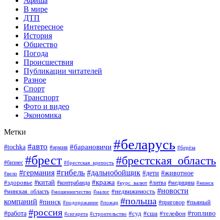
Афиша
В мире
ДТП
Интересное
История
Общество
Погода
Происшествия
Публикации читателей
Разное
Спорт
Транспорт
Фото и видео
Экономика
Метки
#беларусь
#авто
#барановичи
#tochka
#армия
#берёза
#брест
#брестская_область
#бизнес
#брестская_крепость
#гибель
#дальнобойщик
#германия
#дети
#животное
#вело
#кража
#китай
#здоровье
#литва
#медицина
#контрабанда
#курс_валют
#минск
#новости
#минская_область
#недвижимость
#мошенничество
#налог
#польша
компаний
#пинск
#приговор
#пьяный
#подорожание
#пожар
#россия
#работа
#суд
#сша
#телефон
#топливо
#сигарета
#строительство