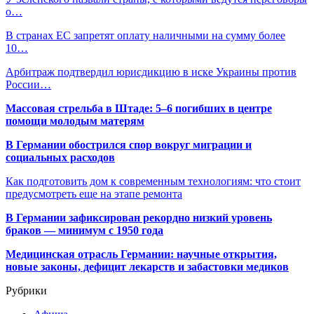
о…
В странах ЕС запретят оплату наличными на сумму более
10…
Арбитраж подтвердил юрисдикцию в иске Украины против
России…
Массовая стрельба в Штаде: 5–6 погибших в центре
помощи молодым матерям
В Германии обострился спор вокруг миграции и
социальных расходов
Как подготовить дом к современным технологиям: что стоит
предусмотреть еще на этапе ремонта
В Германии зафиксирован рекордно низкий уровень
браков — минимум с 1950 года
Медицинская отрасль Германии: научные открытия,
новые законы, дефицит лекарств и забастовки медиков
Рубрики