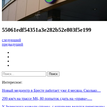
55061edf54351a3e282b52e803f5e199
следующий
предыдущий
Интересное:
Новый медцентр в Бресте работает уже 4 месяца. Сколько…
299 км/ч на трассе М6, 80 попыток сдать на «права».…
У Зеленского назвали страны, с которыми ведутся переговоры