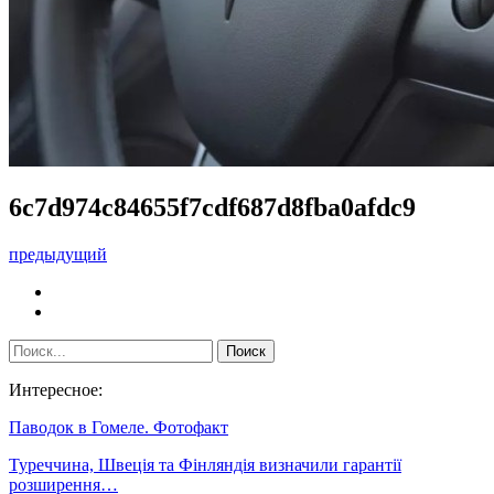
6c7d974c84655f7cdf687d8fba0afdc9
предыдущий
Интересное:
Паводок в Гомеле. Фотофакт
Туреччина, Швеція та Фінляндія визначили гарантії
розширення…