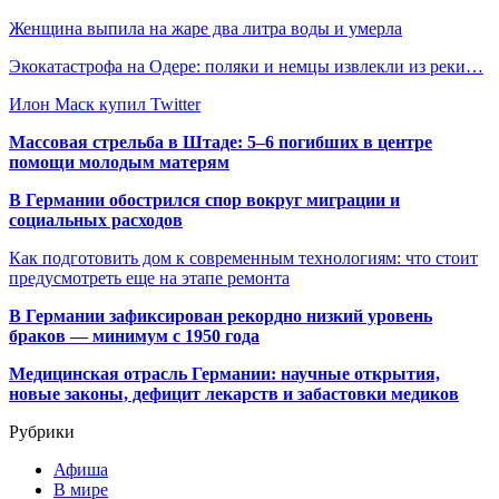
Женщина выпила на жаре два литра воды и умерла
Экокатастрофа на Одере: поляки и немцы извлекли из реки…
Илон Маск купил Twitter
Массовая стрельба в Штаде: 5–6 погибших в центре
помощи молодым матерям
В Германии обострился спор вокруг миграции и
социальных расходов
Как подготовить дом к современным технологиям: что стоит
предусмотреть еще на этапе ремонта
В Германии зафиксирован рекордно низкий уровень
браков — минимум с 1950 года
Медицинская отрасль Германии: научные открытия,
новые законы, дефицит лекарств и забастовки медиков
Рубрики
Афиша
В мире