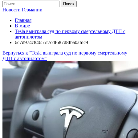
Новости Германии
Главная
В мире
Tesla выиграла суд по первому смертельному ДТП с
автопилотом
6c7d974c84655f7cdf687d8fba0afdc9
Вернуться к "Tesla выиграла суд по первому смертельному
ДТП с автопилотом"