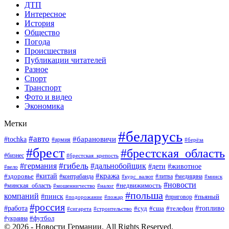
ДТП
Интересное
История
Общество
Погода
Происшествия
Публикации читателей
Разное
Спорт
Транспорт
Фото и видео
Экономика
Метки
#беларусь
#авто
#барановичи
#tochka
#армия
#берёза
#брест
#брестская_область
#бизнес
#брестская_крепость
#гибель
#дальнобойщик
#германия
#дети
#животное
#вело
#кража
#китай
#здоровье
#литва
#медицина
#контрабанда
#курс_валют
#минск
#новости
#минская_область
#недвижимость
#мошенничество
#налог
#польша
компаний
#пинск
#приговор
#пьяный
#подорожание
#пожар
#россия
#работа
#суд
#сша
#телефон
#топливо
#сигарета
#строительство
#футбол
#украина
© 2026 - Новости Германии. All Rights Reserved.