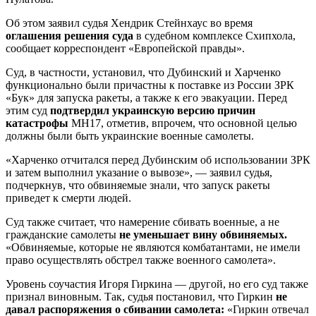
Об этом заявил судья Хендрик Стейнхаус во время
оглашения решения суда
в судебном комплексе Схипхола,
сообщает корреспондент «Европейской правды».
Суд, в частности, установил, что Дубинский и Харченко
функционально были причастны к поставке из России ЗРК
«Бук» для запуска ракеты, а также к его эвакуации. Перед
этим суд
подтвердил украинскую версию причин
катастрофы
MH17, отметив, впрочем, что основной целью
должны были быть украинские военные самолеты.
«Харченко отчитался перед Дубинским об использовании ЗРК
и затем выполнил указание о вывозе», — заявил судья,
подчеркнув, что обвиняемые знали, что запуск ракеты
приведет к смерти людей.
Суд также считает, что намерение сбивать военные, а не
гражданские самолеты
не уменьшает вину обвиняемых.
«Обвиняемые, которые не являются комбатантами, не имели
право осуществлять обстрел также военного самолета».
Уровень соучастия Игоря Гиркина — другой, но его суд также
признал виновным. Так, судья постановил, что Гиркин
не
давал распоряжения о сбивании самолета:
«Гиркин отвечал