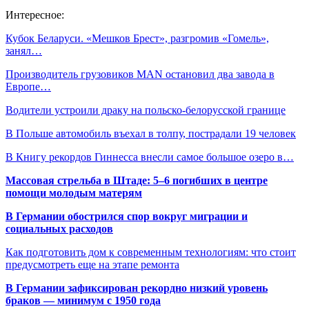
Интересное:
Кубок Беларуси. «Мешков Брест», разгромив «Гомель»,
занял…
Производитель грузовиков MAN остановил два завода в
Европе…
Водители устроили драку на польско-белорусской границе
В Польше автомобиль въехал в толпу, пострадали 19 человек
В Книгу рекордов Гиннесса внесли самое большое озеро в…
Массовая стрельба в Штаде: 5–6 погибших в центре
помощи молодым матерям
В Германии обострился спор вокруг миграции и
социальных расходов
Как подготовить дом к современным технологиям: что стоит
предусмотреть еще на этапе ремонта
В Германии зафиксирован рекордно низкий уровень
браков — минимум с 1950 года