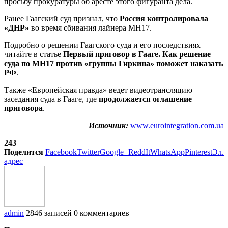
просьбу прокуратуры об аресте этого фигуранта дела.
Ранее Гаагский суд признал, что
Россия контролировала
«ДНР»
во время сбивания лайнера MH17.
Подробно о решении Гаагского суда и его последствиях
читайте в статье
Первый приговор в Гааге. Как решение
суда по MH17 против «группы Гиркина» поможет наказать
РФ
.
Также «Европейская правда» ведет видеотрансляцию
заседания суда в Гааге, где
продолжается оглашение
приговора
.
Источник:
www.eurointegration.com.ua
243
Поделится
Facebook
Twitter
Google+
ReddIt
WhatsApp
Pinterest
Эл.
адрес
admin
2846 записей
0 комментариев