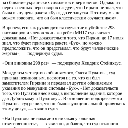
за сбивание украинских самолетов и вертолетов. Однако из
перехваченных переговоров следует, что Гиркин не знал, что
была выпущена ракета «Бук», до ее запуска. Поэтому мы не
можем говорить, что он был классическим соучастником».
Впрочем, его как руководителя соучастие в убийстве 298
пассажиров и членов экипажа рейса MH17 суд считает
доказанным. «Нет доказательств того, что Гиркин до 17 июля
знал, что будет применена ракета «Бук», но можно
предположить, что он представлял, что будут человеческие
жертвы», — подчеркнул судья.
«Они виновны 298 раз», — подчеркнул Хендрик Стейнхаус.
Между тем четвертого обвиняемого, Олега Пулатова, суд
признал невиновным, несмотря на то, что он был
заместителем Гиркина и передавал другим обвиняемым
указания по эвакуации системы «Бук». «Нет доказательств
того, что Пулатов внес вклад в выполнение задания, которое
дал Дубинскому и Пулатову… В отношении подозреваемого
Пулатова суд решил, что не было функциональной привязки к
этому делу», — заявил судья.
«На Пулатова не налагается никакая уголовная
ответственность», — заявил он, добавив, что суд отклонил