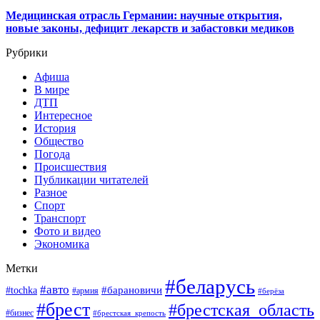
Медицинская отрасль Германии: научные открытия,
новые законы, дефицит лекарств и забастовки медиков
Рубрики
Афиша
В мире
ДТП
Интересное
История
Общество
Погода
Происшествия
Публикации читателей
Разное
Спорт
Транспорт
Фото и видео
Экономика
Метки
#беларусь
#авто
#барановичи
#tochka
#армия
#берёза
#брест
#брестская_область
#бизнес
#брестская_крепость