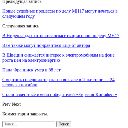
Предыдущая запись
Новые судебные процессы по делу МН17 могут начаться в
следующем году
Следующая запись
В Нидерландах готовятся огласить приговор по делу MH17
Вам также могут понравиться
Еще от автора
В Швеции снижается интерес к электромобилям на фоне
роста цен на электроэнергию
Папа Франциск умер в 88 лет
Смертник совершил теракт на вокзале в Пакистане — 24
человека погибли
Стали известные имена победителей «Евразия-Кинофест»
Prev
Next
Комментарии закрыты.