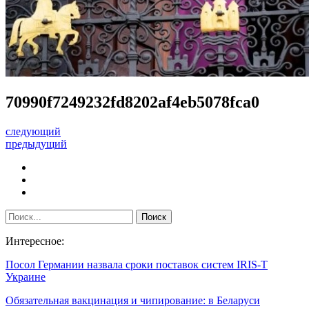
70990f7249232fd8202af4eb5078fca0
следующий
предыдущий
Интересное:
Посол Германии назвала сроки поставок систем IRIS-T
Украине
Обязательная вакцинация и чипирование: в Беларуси