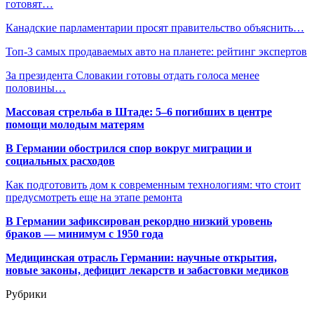
готовят…
Канадские парламентарии просят правительство объяснить…
Топ-3 самых продаваемых авто на планете: рейтинг экспертов
За президента Словакии готовы отдать голоса менее
половины…
Массовая стрельба в Штаде: 5–6 погибших в центре
помощи молодым матерям
В Германии обострился спор вокруг миграции и
социальных расходов
Как подготовить дом к современным технологиям: что стоит
предусмотреть еще на этапе ремонта
В Германии зафиксирован рекордно низкий уровень
браков — минимум с 1950 года
Медицинская отрасль Германии: научные открытия,
новые законы, дефицит лекарств и забастовки медиков
Рубрики