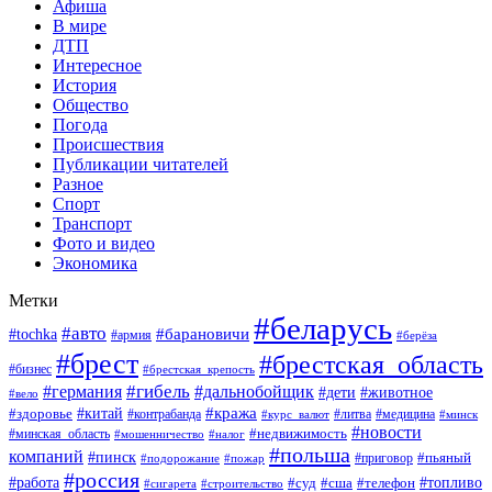
Афиша
В мире
ДТП
Интересное
История
Общество
Погода
Происшествия
Публикации читателей
Разное
Спорт
Транспорт
Фото и видео
Экономика
Метки
#беларусь
#авто
#барановичи
#tochka
#армия
#берёза
#брест
#брестская_область
#бизнес
#брестская_крепость
#гибель
#дальнобойщик
#германия
#дети
#животное
#вело
#кража
#китай
#здоровье
#литва
#медицина
#контрабанда
#курс_валют
#минск
#новости
#минская_область
#недвижимость
#мошенничество
#налог
#польша
компаний
#пинск
#приговор
#пьяный
#подорожание
#пожар
#россия
#работа
#суд
#сша
#телефон
#топливо
#сигарета
#строительство