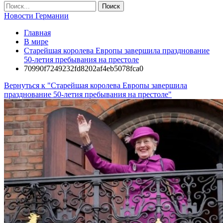
Новости Германии
Главная
В мире
Старейшая королева Европы завершила празднование
50-летия пребывания на престоле
70990f7249232fd8202af4eb5078fca0
Вернуться к "Старейшая королева Европы завершила
празднование 50-летия пребывания на престоле"