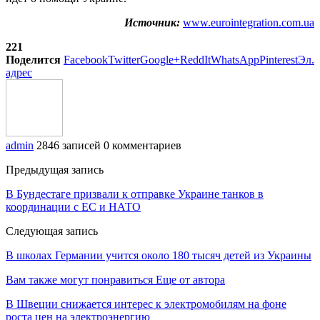
Источник:
www.eurointegration.com.ua
221
Поделится
Facebook
Twitter
Google+
ReddIt
WhatsApp
Pinterest
Эл.
адрес
admin
2846 записей
0 комментариев
Предыдущая запись
В Бундестаге призвали к отправке Украине танков в
координации с ЕС и НАТО
Следующая запись
В школах Германии учится около 180 тысяч детей из Украины
Вам также могут понравиться
Еще от автора
В Швеции снижается интерес к электромобилям на фоне
роста цен на электроэнергию