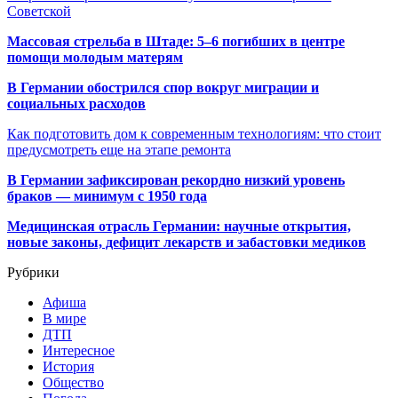
Советской
Массовая стрельба в Штаде: 5–6 погибших в центре
помощи молодым матерям
В Германии обострился спор вокруг миграции и
социальных расходов
Как подготовить дом к современным технологиям: что стоит
предусмотреть еще на этапе ремонта
В Германии зафиксирован рекордно низкий уровень
браков — минимум с 1950 года
Медицинская отрасль Германии: научные открытия,
новые законы, дефицит лекарств и забастовки медиков
Рубрики
Афиша
В мире
ДТП
Интересное
История
Общество