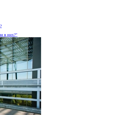
?
ли в них?"