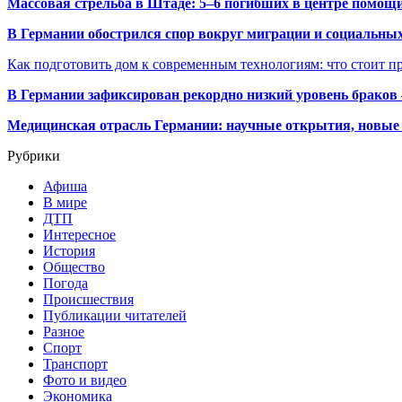
Массовая стрельба в Штаде: 5–6 погибших в центре помо
В Германии обострился спор вокруг миграции и социальных
Как подготовить дом к современным технологиям: что стоит пр
В Германии зафиксирован рекордно низкий уровень браков
Медицинская отрасль Германии: научные открытия, новые 
Рубрики
Афиша
В мире
ДТП
Интересное
История
Общество
Погода
Происшествия
Публикации читателей
Разное
Спорт
Транспорт
Фото и видео
Экономика