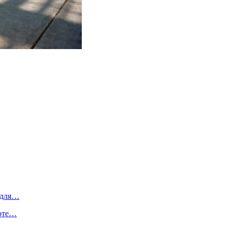
 для…
боте…