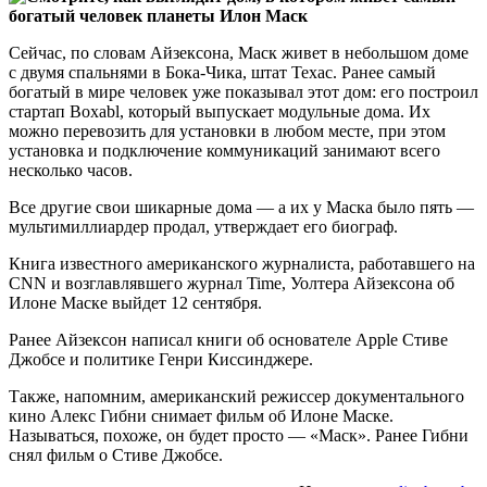
Сейчас, по словам Айзексона, Маск живет в небольшом доме
с двумя спальнями в Бока-Чика, штат Техас. Ранее самый
богатый в мире человек уже показывал этот дом: его построил
стартап Boxabl, который выпускает модульные дома. Их
можно перевозить для установки в любом месте, при этом
установка и подключение коммуникаций занимают всего
несколько часов.
Все другие свои шикарные дома — а их у Маска было пять —
мультимиллиардер продал, утверждает его биограф.
Книга известного американского журналиста, работавшего на
CNN и возглавлявшего журнал Time, Уолтера Айзексона об
Илоне Маске выйдет 12 сентября.
Ранее Айзексон написал книги об основателе Apple Стиве
Джобсе и политике Генри Киссинджере.
Также, напомним, американский режиссер документального
кино Алекс Гибни снимает фильм об Илоне Маске.
Называться, похоже, он будет просто — «Маск». Ранее Гибни
снял фильм о Стиве Джобсе.