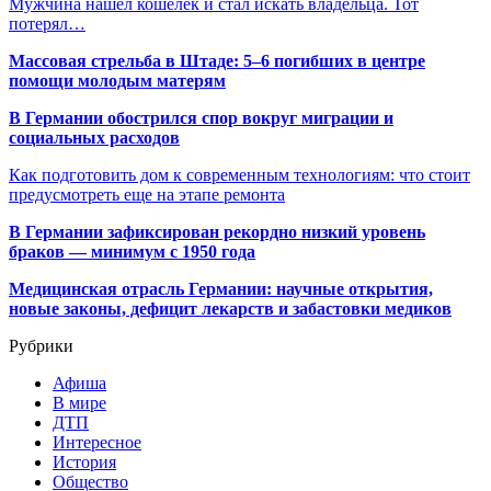
Мужчина нашел кошелек и стал искать владельца. Тот
потерял…
Массовая стрельба в Штаде: 5–6 погибших в центре
помощи молодым матерям
В Германии обострился спор вокруг миграции и
социальных расходов
Как подготовить дом к современным технологиям: что стоит
предусмотреть еще на этапе ремонта
В Германии зафиксирован рекордно низкий уровень
браков — минимум с 1950 года
Медицинская отрасль Германии: научные открытия,
новые законы, дефицит лекарств и забастовки медиков
Рубрики
Афиша
В мире
ДТП
Интересное
История
Общество