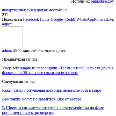
Источник:
onlinebrest.by
#квартира
#маск
#недвижимость
#сша
211
Поделится
Facebook
Twitter
Google+
ReddIt
WhatsApp
Pinterest
Эл.
адрес
admin
2846 записей
0 комментариев
Предыдущая запись
Умер легендарный переводчик «Терминатора» и тысяч других
фильмов: в 90-х вы все слышали его голос
Следующая запись
Какая самая популярная достопримечательность в мире
Вам также могут понравиться
Еще от автора
В Швеции снижается интерес к электромобилям на фоне
роста цен на электроэнергию