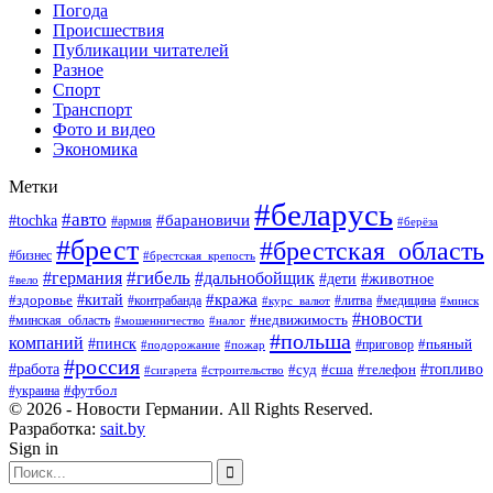
Погода
Происшествия
Публикации читателей
Разное
Спорт
Транспорт
Фото и видео
Экономика
Метки
#беларусь
#авто
#барановичи
#tochka
#армия
#берёза
#брест
#брестская_область
#бизнес
#брестская_крепость
#гибель
#дальнобойщик
#германия
#дети
#животное
#вело
#кража
#китай
#здоровье
#литва
#медицина
#контрабанда
#курс_валют
#минск
#новости
#минская_область
#недвижимость
#мошенничество
#налог
#польша
компаний
#пинск
#приговор
#пьяный
#подорожание
#пожар
#россия
#работа
#суд
#сша
#телефон
#топливо
#сигарета
#строительство
#футбол
#украина
© 2026 - Новости Германии. All Rights Reserved.
Разработка:
sait.by
Sign in