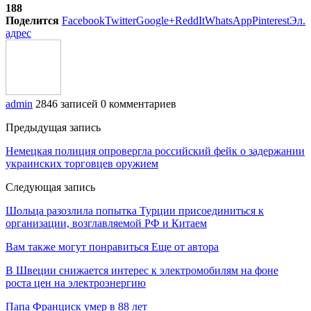
188
Поделится
Facebook
Twitter
Google+
ReddIt
WhatsApp
Pinterest
Эл.
адрес
admin
2846 записей
0 комментариев
Предыдущая запись
Немецкая полиция опровергла российский фейк о задержании
украинских торговцев оружием
Следующая запись
Шольца разозлила попытка Турции присоединиться к
организации, возглавляемой РФ и Китаем
Вам также могут понравиться
Еще от автора
В Швеции снижается интерес к электромобилям на фоне
роста цен на электроэнергию
Папа Франциск умер в 88 лет