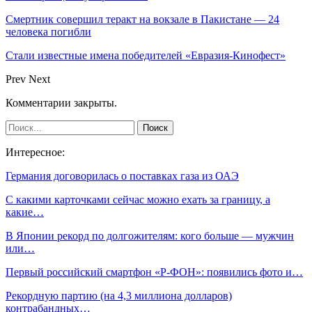
Смертник совершил теракт на вокзале в Пакистане — 24
человека погибли
Стали известные имена победителей «Евразия-Кинофест»
Prev
Next
Комментарии закрыты.
Интересное:
Германия договорилась о поставках газа из ОАЭ
С какими карточками сейчас можно ехать за границу, а
какие…
В Японии рекорд по долгожителям: кого больше — мужчин
или…
Первый российский смартфон «Р-ФОН»: появились фото и…
Рекордную партию (на 4,3 миллиона долларов)
контрабандных…