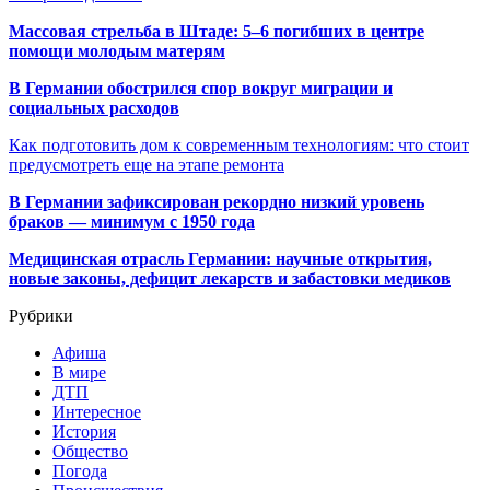
Массовая стрельба в Штаде: 5–6 погибших в центре
помощи молодым матерям
В Германии обострился спор вокруг миграции и
социальных расходов
Как подготовить дом к современным технологиям: что стоит
предусмотреть еще на этапе ремонта
В Германии зафиксирован рекордно низкий уровень
браков — минимум с 1950 года
Медицинская отрасль Германии: научные открытия,
новые законы, дефицит лекарств и забастовки медиков
Рубрики
Афиша
В мире
ДТП
Интересное
История
Общество
Погода