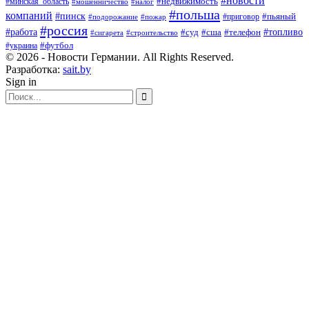
#новости
#минская_область
#недвижимость
#мошенничество
#налог
#польша
компаний
#пинск
#приговор
#пьяный
#подорожание
#пожар
#россия
#работа
#суд
#сша
#телефон
#топливо
#сигарета
#строительство
#футбол
#украина
© 2026 - Новости Германии. All Rights Reserved.
Разработка:
sait.by
Sign in