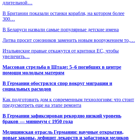
длительной…
В Британии показали останки корабля, на котором более
300…
В Беларуси назвали самые популярные детские имена
Литва просит союзников заменить новым вооружением то,…
Итальянские правые откажутся от критики ЕС, чтобы
увеличить…
Массовая стрельба в Штаде: 5–6 погибших в центре
помощи молодым матерям
В Германии обострился спор вокруг миграции и
социальных расходов
Как подготовить дом к современным технологиям: что стоит
предусмотреть еще на этапе ремонта
В Германии зафиксирован рекордно низкий уровень
браков — минимум с 1950 года
Медицинская отрасль Германии: научные открытия,
новые законы, дефицит лекарств и забастовки медиков