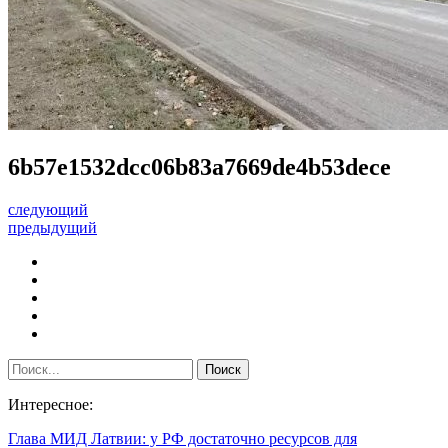
6b57e1532dcc06b83a7669de4b53dece
следующий
предыдущий
Интересное:
Глава МИД Латвии: у РФ достаточно ресурсов для