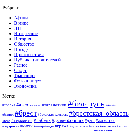
Рубрики
Афиша
В мире
ДТП
Интересное
История
Общество
Погода
Происшествия
Публикации читателей
Разное
Спорт
Транспорт
Фото и видео
Экономика
Метки
#беларусь
#авто
#барановичи
#tochka
#армия
#берёза
#брест
#брестская_область
#бизнес
#брестская_крепость
#гибель
#дальнобойщик
#германия
#дети
#животное
#вело
#кража
#китай
#здоровье
#литва
#медицина
#контрабанда
#курс_валют
#минск