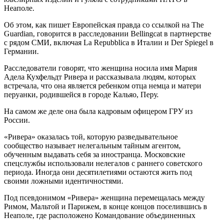
Неаполе.
Об этом, как пишет Европейская правда со ссылкой на The
Guardian, говорится в расследовании Bellingcat в партнерстве
с рядом СМИ, включая La Repubblica в Италии и Der Spiegel в
Германии.
Расследователи говорят, что женщина носила имя Мария
Адела Кухфельдт Ривера и рассказывала людям, которых
встречала, что она является ребенком отца немца и матери
перуанки, родившейся в городе Кальяо, Перу.
На самом же деле она была кадровым офицером ГРУ из
России.
«Ривера» оказалась той, которую разведывательное
сообщество называет нелегальным тайным агентом,
обученным выдавать себя за иностранца. Московские
спецслужбы использовали нелегалов с раннего советского
периода. Иногда они десятилетиями остаются жить под
своими ложными идентичностями.
Под псевдонимом «Ривера» женщина перемещалась между
Римом, Мальтой и Парижем, в конце концов поселившись в
Неаполе, где расположено Командование объединенных