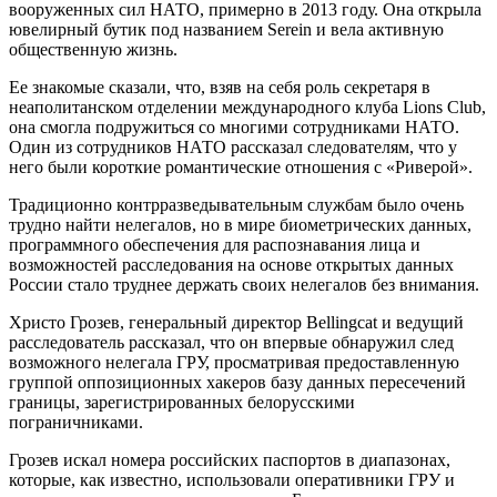
вооруженных сил НАТО, примерно в 2013 году. Она открыла
ювелирный бутик под названием Serein и вела активную
общественную жизнь.
Ее знакомые сказали, что, взяв на себя роль секретаря в
неаполитанском отделении международного клуба Lions Club,
она смогла подружиться со многими сотрудниками НАТО.
Один из сотрудников НАТО рассказал следователям, что у
него были короткие романтические отношения с «Риверой».
Традиционно контрразведывательным службам было очень
трудно найти нелегалов, но в мире биометрических данных,
программного обеспечения для распознавания лица и
возможностей расследования на основе открытых данных
России стало труднее держать своих нелегалов без внимания.
Христо Грозев, генеральный директор Bellingcat и ведущий
расследователь рассказал, что он впервые обнаружил след
возможного нелегала ГРУ, просматривая предоставленную
группой оппозиционных хакеров базу данных пересечений
границы, зарегистрированных белорусскими
пограничниками.
Грозев искал номера российских паспортов в диапазонах,
которые, как известно, использовали оперативники ГРУ и