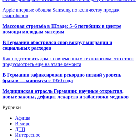
Apple впервые обошла Samsung по количеству продаж
смартфонов
Массовая стрельба в Штаде: 5–6 погибших в центре
помощи молодым матерям
В Германии обострился спор вокруг миграции и
социальных расходов
Как подготовить дом к современным технологиям: что стоит
предусмотреть еще на этапе ремонта
В Германии зафиксирован рекордно низкий уровень
браков — минимум с 1950 года
Медицинская отрасль Германии: научные открытия,
новые законы, дефицит лекарств и забастовки медиков
Рубрики
Афиша
В мире
ДТП
Интересное