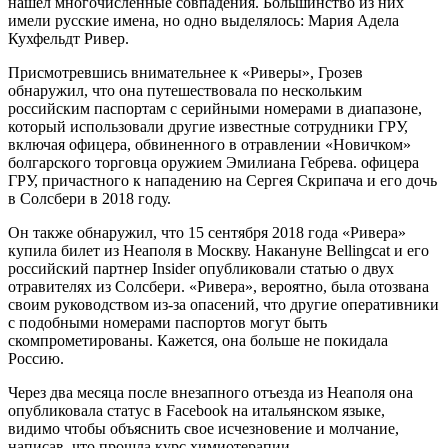
нашел многочисленные совпадения. Большинство из них
имели русские имена, но одно выделялось: Мария Адела
Кухфельдт Ривер.
Присмотревшись внимательнее к «Риверы», Грозев
обнаружил, что она путешествовала по нескольким
российским паспортам с серийными номерами в диапазоне,
который использовали другие известные сотрудники ГРУ,
включая офицера, обвиненного в отравлении «Новичком»
болгарского торговца оружием Эмилиана Гебрева. офицера
ГРУ, причастного к нападению на Сергея Скрипача и его дочь
в Солсбери в 2018 году.
Он также обнаружил, что 15 сентября 2018 года «Ривера»
купила билет из Неаполя в Москву. Накануне Bellingcat и его
российский партнер Insider опубликовали статью о двух
отравителях из Солсбери. «Ривера», вероятно, была отозвана
своим руководством из-за опасений, что другие оперативники
с подобными номерами паспортов могут быть
скомпрометированы. Кажется, она больше не покидала
Россию.
Через два месяца после внезапного отъезда из Неаполя она
опубликовала статус в Facebook на итальянском языке,
видимо чтобы объяснить свое исчезновение и молчание,
написав, что прошла курс химиотерапии.