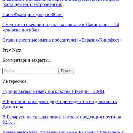
роста цен на электроэнергию
Папа Франциск умер в 88 лет
Смертник совершил теракт на вокзале в Пакистане — 24
человека погибли
Стали известные имена победителей «Евразия-Кинофест»
Prev
Next
Комментарии закрыты.
Интересное:
Турция вызвала главу посольства Швеции – СМИ
В Британии определят двух претендентов на должность
Джонсона
В Беларуси на складах лежит готовая продукция почти на
$2,5…
Левые демократы отозвали письмо к Байдену с призывом к…