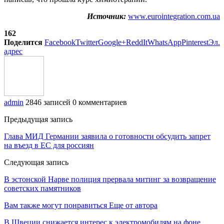
Источник:
www.eurointegration.com.ua
162
Поделится
Facebook
Twitter
Google+
ReddIt
WhatsApp
Pinterest
Эл.
адрес
admin
2846 записей
0 комментариев
Предыдущая запись
Глава МИД Германии заявила о готовности обсудить запрет
на въезд в ЕС для россиян
Следующая запись
В эстонской Нарве полиция прервала митинг за возвращение
советских памятников
Вам также могут понравиться
Еще от автора
В Швеции снижается интерес к электромобилям на фоне