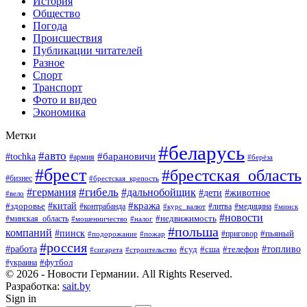
История
Общество
Погода
Происшествия
Публикации читателей
Разное
Спорт
Транспорт
Фото и видео
Экономика
Метки
#беларусь
#авто
#барановичи
#tochka
#армия
#берёза
#брест
#брестская_область
#бизнес
#брестская_крепость
#гибель
#дальнобойщик
#германия
#дети
#животное
#вело
#кража
#китай
#здоровье
#литва
#медицина
#контрабанда
#курс_валют
#минск
#новости
#минская_область
#недвижимость
#мошенничество
#налог
#польша
компаний
#пинск
#приговор
#пьяный
#подорожание
#пожар
#россия
#работа
#суд
#сша
#телефон
#топливо
#сигарета
#строительство
#футбол
#украина
© 2026 - Новости Германии. All Rights Reserved.
Разработка:
sait.by
Sign in