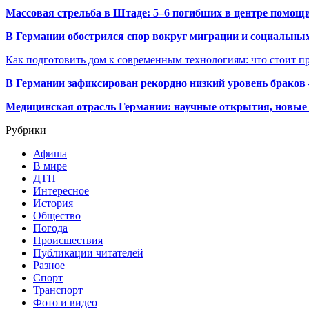
Массовая стрельба в Штаде: 5–6 погибших в центре помо
В Германии обострился спор вокруг миграции и социальных
Как подготовить дом к современным технологиям: что стоит пр
В Германии зафиксирован рекордно низкий уровень браков
Медицинская отрасль Германии: научные открытия, новые 
Рубрики
Афиша
В мире
ДТП
Интересное
История
Общество
Погода
Происшествия
Публикации читателей
Разное
Спорт
Транспорт
Фото и видео