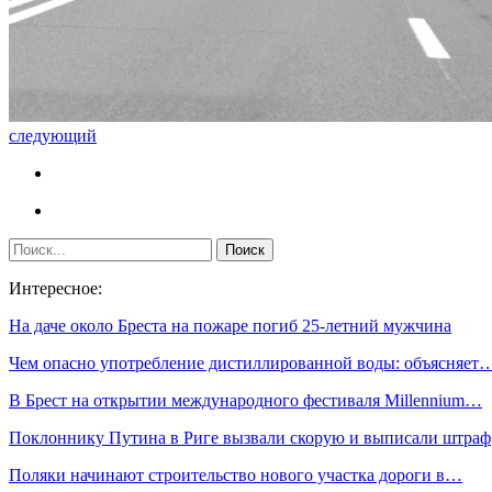
следующий
Интересное:
На даче около Бреста на пожаре погиб 25-летний мужчина
Чем опасно употребление дистиллированной воды: объясняет
В Брест на открытии международного фестиваля Millennium…
Поклоннику Путина в Риге вызвали скорую и выписали штраф
Поляки начинают строительство нового участка дороги в…