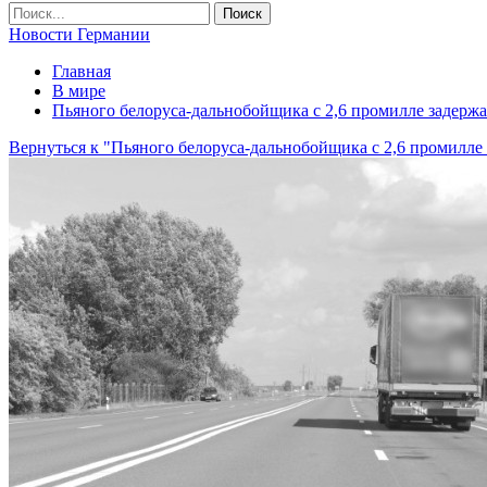
Новости Германии
Главная
В мире
Пьяного белоруса-дальнобойщика с 2,6 промилле задержа
Вернуться к "Пьяного белоруса-дальнобойщика с 2,6 промилле