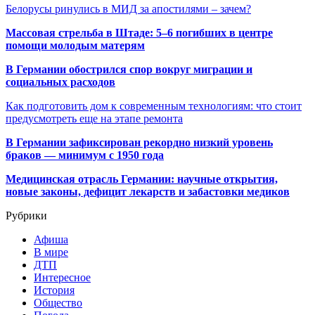
Белорусы ринулись в МИД за апостилями – зачем?
Массовая стрельба в Штаде: 5–6 погибших в центре
помощи молодым матерям
В Германии обострился спор вокруг миграции и
социальных расходов
Как подготовить дом к современным технологиям: что стоит
предусмотреть еще на этапе ремонта
В Германии зафиксирован рекордно низкий уровень
браков — минимум с 1950 года
Медицинская отрасль Германии: научные открытия,
новые законы, дефицит лекарств и забастовки медиков
Рубрики
Афиша
В мире
ДТП
Интересное
История
Общество