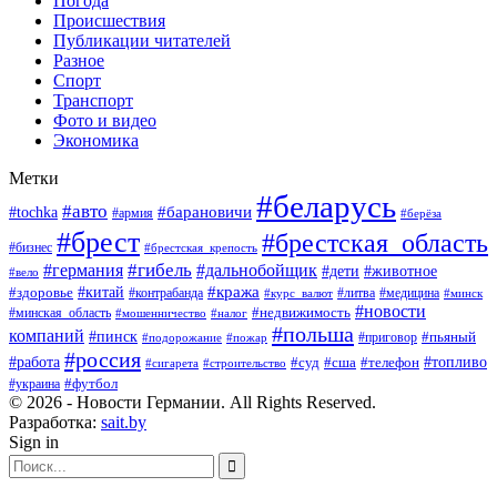
Погода
Происшествия
Публикации читателей
Разное
Спорт
Транспорт
Фото и видео
Экономика
Метки
#беларусь
#авто
#барановичи
#tochka
#армия
#берёза
#брест
#брестская_область
#бизнес
#брестская_крепость
#гибель
#дальнобойщик
#германия
#дети
#животное
#вело
#кража
#китай
#здоровье
#литва
#медицина
#контрабанда
#курс_валют
#минск
#новости
#минская_область
#недвижимость
#мошенничество
#налог
#польша
компаний
#пинск
#приговор
#пьяный
#подорожание
#пожар
#россия
#работа
#суд
#сша
#телефон
#топливо
#сигарета
#строительство
#футбол
#украина
© 2026 - Новости Германии. All Rights Reserved.
Разработка:
sait.by
Sign in