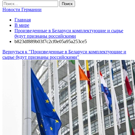
Новости Германии
Главная
В мире
Произведенные в Беларуси комплектующие и сырье
будут признаны российскими
b823df889b03f7c2cf0e05a95a253ce5
Вернуться к "Произведенные в Беларуси комплектующие и
сырье будут признаны российскими"