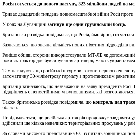
Росія готується до нового наступу, 323 мільйони людей на ме
Триває двадцятий тиждень повномасштабної війни Росії проти
У боях на Луганщині
загинув ще один грузинський боєць
.
Британська розвідка повідомляє, що Росія, ймовірно,
готується
Зазначається, що значна кількість нових піхотних підрозділів 
Раніше обидві сторони використовували МТ-ЛБ як допоміжний зас
роки як трактор для буксирування артилерії, мають украй обме
Там нагадують, що російські штурмові загони першого ешелону,
автоматичну 30-міліметрову гармату з протитанковим ракетни
Британці зазначають, що незважаючи на заяву президента Росії Вл
підкріплень є непостійними угрупованнями, які розгортаються
Також британська розвідка повідомила, що
контроль над трасо
області.
Повідомляється, що російська артилерія продовжує завдавати уд
здійснили ще кілька невеликих територіальних просувань у рай
За словами високого представника ЄС із питань зовнішньої пол