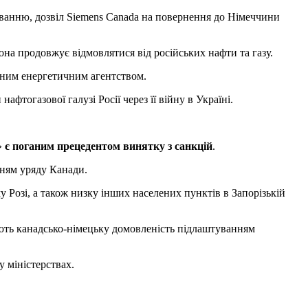
уванню, дозвіл Siemens Canada на повернення до Німеччини
она продовжує відмовлятися від російських нафти та газу.
дним енергетичним агентством.
афтогазової галузі Росії через її війну в Україні.
»
є поганим прецедентом винятку з санкцій
.
нням уряду Канади.
 Розі, а також низку інших населених пунктів в Запорізькій
ають канадсько-німецьку домовленість підлаштуванням
у міністерствах.