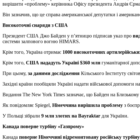
вирішити «проблему» керівника Офісу президента Андрія Єрма
Він зазначив, що це справа американської депутатки і американ
Високоточні снаряди з США
Президент США Джо Байден у п’ятницю підписав указ про
вид
системи залпового вогню HIMARS.
Крім того, Україна отримає
1000 високоточних артилерійськи
Крім того,
США нададуть Україні $360 млн
гуманітарної доп
При цьому,
за даними дослідження
Кільського Інституту світов
Західні країни пообіцяли Україні надати військової допомоги н
Видання The New York Times зазначає, що Байден на Близькому
Як повідомляє Spiegel,
Німеччина вирішила проблему
з боєпр
У Польщі зібрали
9 млн злотих на Bayraktar
для України.
Канада поверне турбіну «Газпрому»
Канада
поверне Німеччині відремонтовану російську турбіну