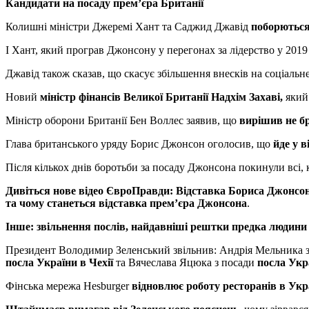
Кандидати на посаду прем’єра Британії
Колишні міністри Джеремі Хант та Саджид Джавід
поборються 
І Хант, який програв Джонсону у перегонах за лідерство у 2019
Джавід також сказав, що скасує збільшення внесків на соціальне 
Новий
міністр фінансів Великої Британії Надхім Захаві,
який 
Міністр оборони Британії Бен Воллес заявив, що
вирішив не бр
Глава британського уряду Борис Джонсон оголосив, що
йде у в
Після кількох днів боротьби за посаду Джонсона покинули всі, кр
Дивіться нове відео ЄвроПравди:
Відставка Бориса Джонсона
та чому станеться відставка прем’єра Джонсона
.
Інше: звільнення послів, найдавніші рештки предка людини
Президент Володимир Зеленський звільнив: Андрія Мельника 
посла України в Чехії
та Вячеслава Яцюка з посади
посла Укр
Фінська мережа Hesburger
відновлює роботу ресторанів в Укр