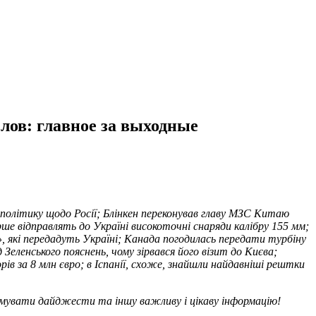
лов: главное за выходные
и політику щодо Росії; Блінкен переконував главу МЗС Китаю
е відправлять до Україні високоточні снаряди калібру 155 мм;
», які передадуть Україні; Канада погодилась передати турбіну
еленського пояснень, чому зірвався його візит до Києва;
ів за 8 млн євро; в Іспанії, схоже, знайшли найдавніші рештки
увати дайджести та іншу важливу і цікаву інформацію!