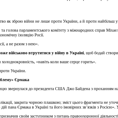
во як зброю війни не лише проти України, а й проти найбільш ур
 та голова парламентського комітету з міжнародних справ Міхае
ономічну ізоляцію Росії.
ії, а не разом з нею».
може військово втрутитися у війну в Україні
, щоб бодай створ
и холоднокровність, «навіть коли ваше серце горить».
проти України.
облему» Єрмака
ицю звернулася до президента США Джо Байдена з проханням н
лікації, закрита чорною плашкою; зміст цього фрагмента не уточн
дій пана Єрмака в Україні та його імовірних зв’язків з Росією». У
призначив своїм заступником з питань правоохоронної діяльності