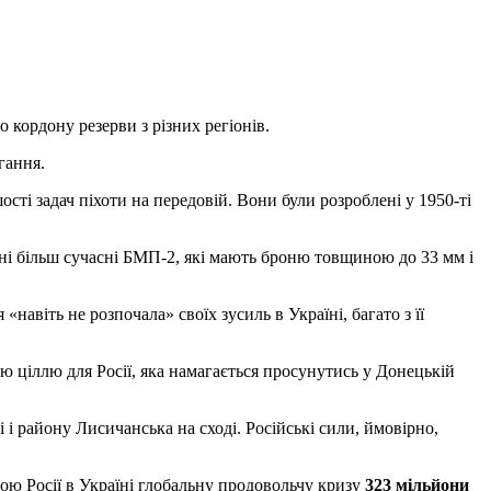
о кордону резерви з різних регіонів.
гання.
ті задач піхоти на передовій. Вони були розроблені у 1950-ті
ні більш сучасні БМП-2, які мають броню товщиною до 33 мм і
навіть не розпочала» своїх зусиль в Україні, багато з її
ю ціллю для Росії, яка намагається просунутись у Донецькій
 і району Лисичанська на сході. Російські сили, ймовірно,
ною Росії в Україні глобальну продовольчу кризу
323 мільйони