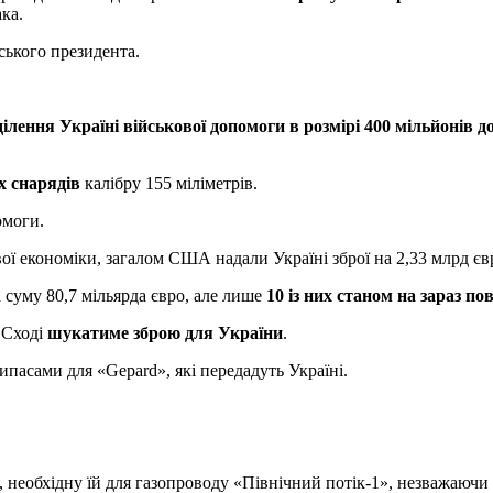
ка.
ського президента.
ілення Україні військової допомоги в розмірі 400 мільйонів д
х снарядів
калібру 155 міліметрів.
омоги.
ої економіки, загалом США надали Україні зброї на 2,33 млрд євр
а суму 80,7 мільярда євро, але лише
10 із них станом на зараз п
 Сході
шукатиме зброю для України
.
ипасами для «Gepard», які передадуть Україні.
, необхідну їй для газопроводу «Північний потік-1», незважаючи 