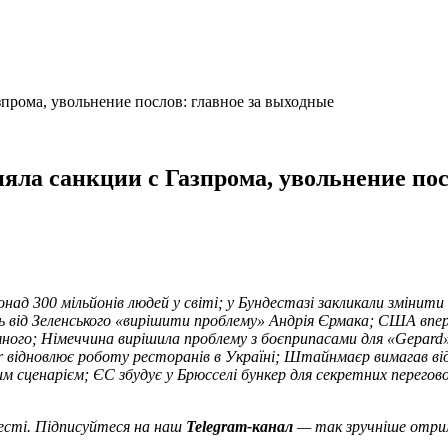
прома, увольнение послов: главное за выходные
яла санкции с Газпрома, увольнение пос
над 300 мільйонів людей у світі; у Бундестазі закликали змінит
 від Зеленського «вирішити проблему» Андрія Єрмака; США вперш
цяного; Німеччина вирішила проблему з боєприпасами для «Gepard
 відновлює роботу ресторанів в Україні; Штайнмаєр вимагав від З
 сценарієм; ЄС збудує у Брюсселі бункер для секретних переговор
жесті. Підписуйтеся на наш
Telegram-канал
— так зручніше отрим