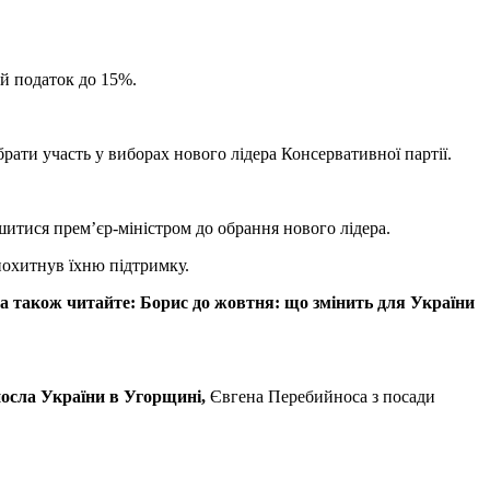
ний податок до 15%.
рати участь у виборах нового лідера Консервативної партії.
шитися прем’єр-міністром до обрання нового лідера.
 похитнув їхню підтримку.
 а також читайте:
Борис до жовтня: що змінить для України
посла України в Угорщині
,
Євгена Перебийноса з посади