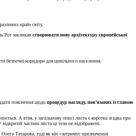
азливих країн світу.
ль Рот закликав
створювати нову архітектуру європейської
ити безпечні коридори для цивільного населення.
адати пояснення щодо
процедур нагляду, пов’язаних із главою
юється. А втім, у загальному описі листа є коротка згадка про
 відкритій частині листа ці тези не відображені.
 Олега Татарова, тоді як він «затримує призначення