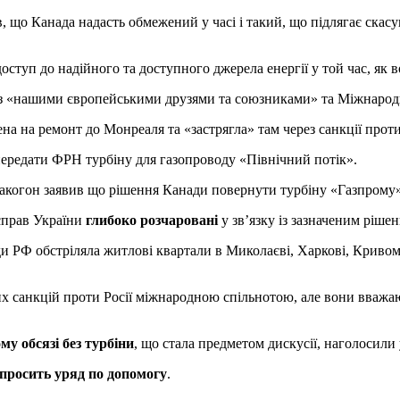
 що Канада надасть обмежений у часі і такий, що підлягає скас
оступ до надійного та доступного джерела енергії у той час, як в
нь з «нашими європейськими друзями та союзниками» та Міжнаро
 ​​на ремонт до Монреаля та «застрягла» там через санкції проти н
ередати ФРН турбіну для газопроводу «Північний потік».
когон заявив що рішення Канади повернути турбіну «Газпрому
 справ України
глибоко розчаровані
у зв’язку із зазначеним ріше
 РФ обстріляла житлові квартали в Миколаєві, Харкові, Кривому
их санкцій проти Росії міжнародною спільнотою, але вони вваж
му обсязі без турбіни
, що стала предметом дискусії, наголосили 
просить уряд по допомогу
.