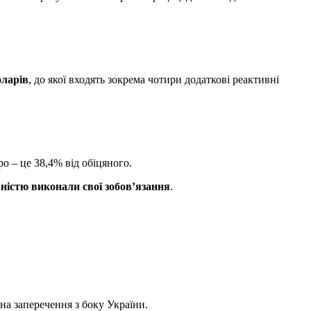
оларів
, до якої входять зокрема чотири додаткові реактивні
о – це 38,4% від обіцяного.
овністю виконали свої зобов’язання
.
на заперечення з боку України.