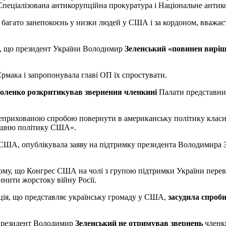
Спеціалізована антикорупційна прокуратура і Національне анти
багато занепокоєнь у низки людей у США і за кордоном, вважаєть
, що президент України Володимир
Зеленський «повинен вирі
рмака і запропонувала главі ОП їх спростувати.
оленко розкритикував звернення членкині
Палати представни
є неприхованою спробою повернути в американську політику класи
трішню політику США».
 США, опублікувала заяву на підтримку президента Володимира 
тому, що Конгрес США на чолі з групою підтримки України перев
инити жорстоку війну Росії.
ція, що представляє українську громаду у США,
засудила спроби
 президент Володимир
Зеленський не отримував звернень
членки