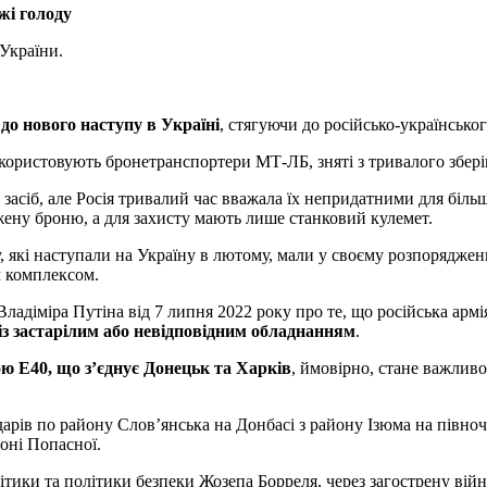
жі голоду
 України.
 до нового наступу в Україні
, стягуючи до російсько-українськог
використовують бронетранспортери МТ-ЛБ, зняті з тривалого збері
іб, але Росія тривалий час вважала їх непридатними для більшос
жену броню, а для захисту мають лише станковий кулемет.
 які наступали на Україну в лютому, мали у своєму розпоряджен
м комплексом.
адіміра Путіна від 7 липня 2022 року про те, що російська армія «
із застарілим або невідповідним обладнанням
.
ю E40, що з’єднує Донецьк та Харків
, ймовірно, стане важливо
арів по району Слов’янська на Донбасі з району Ізюма на півночі
оні Попасної.
ітики та політики безпеки Жозепа Борреля, через загострену вій