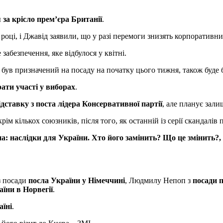
за крісло прем’єра Британії
.
 році, і Джавід заявили, що у разі перемоги знизять корпоратив
забезпечення, яке відбулося у квітні.
був призначений на посаду на початку цього тижня, також буде б
ати участі у виборах
.
ідставку з поста лідера Консервативної партії
, але планує зали
ім кількох союзників, після того, як останній із серії скандалів
: наслідки для України. Хто його замінить? Що це змінить?
,
з посади
посла України у Німеччині
, Людмилу Непоп з
посади 
аїни в Норвегії
.
аїні
.