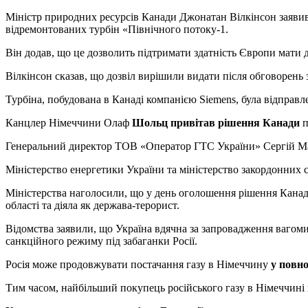
Міністр природних ресурсів Канади Джонатан Вілкінсон заявив,
відремонтованих турбін «Північного потоку-1.
Він додав, що це дозволить підтримати здатність Європи мати д
Вілкінсон сказав, що дозвіл вирішили видати після обговоре
Турбіна, побудована в Канаді компанією Siemens, була відправлена
Канцлер Німеччини Олаф
Шольц привітав рішення Канади
п
Генеральний директор ТОВ «Оператор ГТС України» Сергій Ма
Міністерство енергетики України та міністерство закордонних
Міністерства наголосили, що у день оголошення рішення Канади
області та діяла як держава-терорист.
Відомства заявили, що Україна вдячна за запровадження вагом
санкційного режиму під забаганки Росії.
Росія може продовжувати постачання газу в Німеччину
у повно
Тим часом, найбільший покупець російського газу в Німеччині