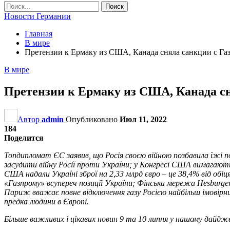
Новости Германии
Главная
В мире
Претензии к Ермаку из США, Канада сняла санкции с Газ
В мире
Претензии к Ермаку из США, Канада сн
Автор
admin
Опубликовано
Июл 11, 2022
184
Поделится
Топдипломат ЄС заявив, що Росія своєю війною позбавила їжі по
засудити війну Росії проти України; у Конгресі США вимагають
США надали Україні зброї на 2,33 млрд євро – це 38,4% від обі
«Газпрому» всупереч позиції України; Фінська мережа Hesburger
Париж вважає повне відключення газу Росією найбільш імовірним
предка людини в Європі.
Більше важливих і цікавих новин 9 та 10 липня у нашому дайд