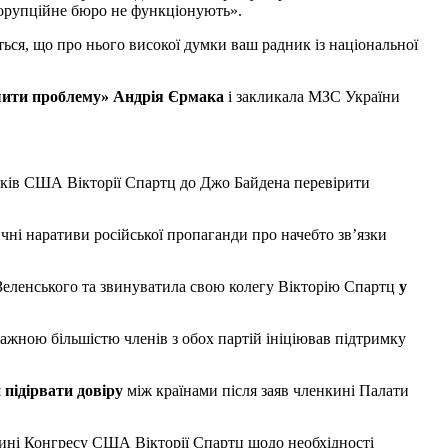
корупційне бюро не функціонують».
ся, що про нього високої думки ваш радник із національної
шити проблему» Андрія Єрмака
і закликала МЗС України
ків США Вікторії Спартц до Джо Байдена перевірити
чні наративи російської пропаганди про начебто зв’язки
Зеленського та звинуватила свою колегу Вікторію Спартц
у
ажною більшістю членів з обох партій ініціював підтримку
 підірвати довіру
між країнами після заяв членкині Палати
ні Конгресу США Вікторії Спартц щодо необхідності