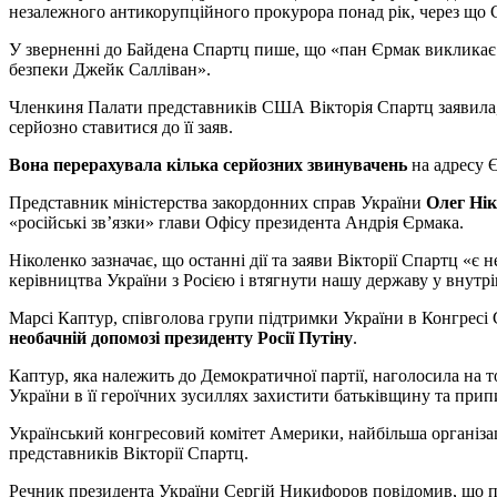
незалежного антикорупційного прокурора понад рік, через що 
У зверненні до Байдена Спартц пише, що «пан Єрмак викликає 
безпеки Джейк Салліван».
Членкиня Палати представників США Вікторія Спартц заявила
серйозно ставитися до її заяв.
Вона перерахувала кілька серйозних звинувачень
на адресу Є
Представник міністерства закордонних справ України
Олег Нік
«російські зв’язки» глави Офісу президента Андрія Єрмака.
Ніколенко зазначає, що останні дії та заяви Вікторії Спартц «
керівництва України з Росією і втягнути нашу державу у вну
Марсі Каптур, співголова групи підтримки України в Конгресі
необачній допомозі президенту Росії Путіну
.
Каптур, яка належить до Демократичної партії, наголосила на 
України в її героїчних зусиллях захистити батьківщину та прип
Український конгресовий комітет Америки, найбільша організа
представників Вікторії Спартц.
Речник президента України Сергій Никифоров повідомив, що