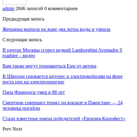
admin
2846 записей
0 комментариев
Предыдущая запись
Женщина выпила на жаре два литра воды и умерла
Следующая запись
В центре Москвы сгорел редкий Lamborghini Aventador S
roadster – видео
Вам также могут понравиться
Еще от автора
В Швеции снижается интерес к электромобилям на фоне
роста цен на электроэнергию
Папа Франциск умер в 88 лет
Смертник совершил теракт на вокзале в Пакистане — 24
человека погибли
Стали известные имена победителей «Евразия-Кинофест»
Prev
Next