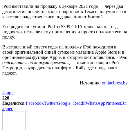
iPod выставили на продажу в декабре 2021 года — через два
десятилетия после того, как подросток в Техасе получил его в
качестве рождественского подарка, пишет Barron’s.
Его родители купили iPod за $399 США плюс налог. Тогда
подросток не нашел ему применения и просто положил его на
полку.
Выставленный спустя годы на продажу iPod находился в
своей оригинальной синей сумке из магазина Apple Store и в
оригинальном футляре Apple, в котором он поставлялся.
«Это
действительно капсула времени»,
— отметил говорит Роб
Петроццо, соучредитель платформы Rally, где продавался
гаджет.
Источник:
onlinebrest.by
#apple
228
Поделится
Facebook
Twitter
Google+
ReddIt
WhatsApp
Pinterest
Эл.
адрес