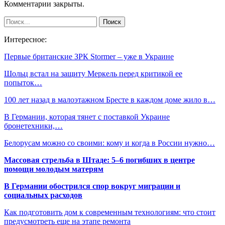
Комментарии закрыты.
Интересное:
Первые британские ЗРК Stormer – уже в Украине
Шольц встал на защиту Меркель перед критикой ее
попыток…
100 лет назад в малоэтажном Бресте в каждом доме жило в…
В Германии, которая тянет с поставкой Украине
бронетехники,…
Белорусам можно со своими: кому и когда в России нужно…
Массовая стрельба в Штаде: 5–6 погибших в центре
помощи молодым матерям
В Германии обострился спор вокруг миграции и
социальных расходов
Как подготовить дом к современным технологиям: что стоит
предусмотреть еще на этапе ремонта